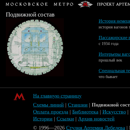
Подвижной состав
История немецк
история вагонов 
Пассажирские 
с 1934 года
Интерьеры ваг
прошлый век
Специальная т
что бывает
На главную страницу
Схемы линий
|
Станции
|
Подвижной сос
Оплата проезда
|
Библиотека
|
Искусство
|
Истории
|
Ссылки
|
Архив новостей
© 1996—2026
Студия Артемия Лебедева
|