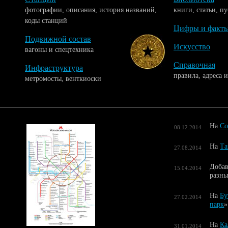
фотографии, описания, история названий,
книги, статьи, п
коды станций
Цифры и факт
Подвижной состав
Искусство
вагоны и спецтехника
Справочная
Инфраструктура
правила, адреса 
метромосты, венткиоски
На
Со
08.12.2014
На
Та
27.08.2014
Добав
15.04.2014
разны
На
Бу
27.02.2014
парк
»
На
Ка
31.01.2014