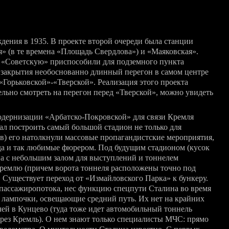
дения в 1935. В проекте второй очереди была станции
я» (в те времена «Площадь Свердлова») и «Маяковская».
 «Советскую» приспособили для подземного пункта
 закрытия необоснованно длинный перегон в самом центре
«Горьковской»-«Тверской». Реализация этого проекта
ельно смотреть на перегон перед «Тверской», можно увидеть
одернизации «Арбатско-Покровской» для связи Кремля
л построить самый большой стадион не только для
) его натолкнули массовые пропагандистские мероприятия,
да и так любимые фюрером. Под будущим стадионом (кусок
на с небольшим залом для выступлений и тоннелем
Кремлю (причем ворота тоннеля расположены точно под
 Существует переход от «Измайловского Парка» к бункеру.
 пассажиропотока, нес функцию спецпути Сталина во время
лампочки, освещающие средний путь. Их нет на крайних
чей в Кунцево (туда тоже идет автомобильный тоннель
ез Кремль). О нем знают только специалисты МЧС: прямо