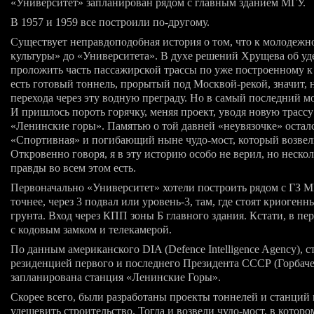
«Университет» запланирован рядом с главным зданием МГУ.
В 1957 и 1959 все построили
по-другому
.
Существует неправдоподобная история о том, что к молодежн
культуры» до «Университета». В духе решений Хрущева об у
проложить часть пассажирской трассы по уже построенному 
есть готовый тоннель, прорытый под Москвой-рекой, значит, 
перехода через эту водную преграду. Но в самый последний м
И пришлось пороть горячку, меняя проект, уводя новую трассу
«Ленинские горы». Памятью о той давней «неувязочке» остал
«Спортивная» и погибающий ныне чудо-мост, который возвел
Откровенно говоря, я в эту историю особо не верил, но неско
правды во всем этом есть.
Первоначально «Университет» хотели построить рядом с ГЗ М
точнее, через 3 подвал или
уровень-3
, там, где стоят криоген
грунта. Вход через КПП зоны Б главного здания. Кстати, в п
с кодовым замком и телекамерой.
По данным американского DIA (Defence Intelligence Agency), 
резиденцией первого и последнего Президента СССР (Горбачева
запланирована станция «Ленинские Горы».
Скорее всего, были разработаны проекты тоннелей и станций 
удешевить строительство. Тогда и возвели чудо-мост, в которо