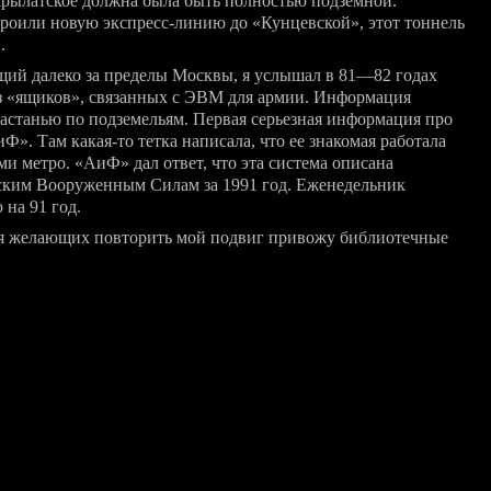
Крылатское должна была быть полностью подземной.
троили новую экспресс-линию до «Кунцевской», этот тоннель
.
щий далеко за пределы Москвы, я услышал в
81—82
годах
из «ящиков», связанных с ЭВМ для армии. Информация
шастанью по подземельям. Первая серьезная информация про
АиФ». Там
какая-то
тетка написала, что ее знакомая работала
и метро. «АиФ» дал ответ, что эта система описана
ким Вооруженным Силам за 1991 год. Еженедельник
на 91 год.
 Для желающих повторить мой подвиг привожу библиотечные