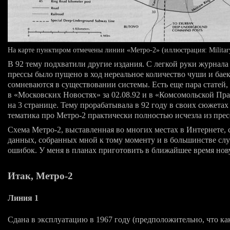
На карте пунктиром отмечены линии «
Метро-2
» (иллюстрация: Military
В 92 тему подхватили другие издания. С легкой руки журнал
прессы было пущено в ход нереальное количество чуши и бае
сомневаются в существовании системы. Есть еще пара статей, 
в «Московских Новостях» за 02.08.92 и в «Комсомольской Пр
на 3 странице. Тему прорабатывала в 92 году в своих сюжетах
тематика про
Метро-2
практически полностью исчезла из пре
Схема
Метро-2
, выставленная во многих местах в Интернете, 
данных, собранных мной к тому моменту и в большинстве сл
ошибок. У меня в планах приготовить в ближайшее время нов
Итак,
Метро-2
Линия 1
Сдана в эксплуатацию в 1967 году (предположительно, что
ка