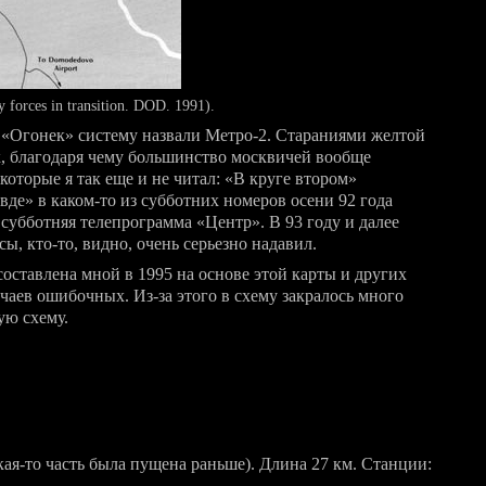
 forces in transition. DOD. 1991).
а «Огонек» систему назвали
Метро-2
. Стараниями желтой
к, благодаря чему большинство москвичей вообще
которые я так еще и не читал: «В круге втором»
авде» в
каком-то
из субботних номеров осени 92 года
 субботняя телепрограмма «Центр». В 93 году и далее
ссы,
кто-то
, видно, очень серьезно надавил.
составлена мной в 1995 на основе этой карты и других
учаев ошибочных.
Из-за
этого в схему закралось много
ую схему.
кая-то
часть была пущена раньше). Длина 27 км. Станции: