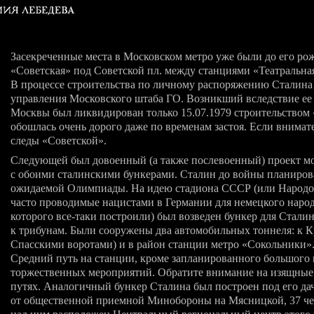
Засекреченные места в Московском метро уже были до его рож
«Советская» под Советской пл. между станциями «Театральна
В процессе строительства по личному распоряжению Сталина
управления Московского штаба ГО. Возникший вследствие ее
Москвы был ликвидирован только 15.07.1979 строительством 
обошлась очень дорого даже по временам застоя. Если внимат
следы «Советской».
Следующей был довоенный (а также послевоенный) проект м
с обоими сталинскими бункерами. Сталин до войны планирова
ожидаемой Олимпиады. Hа идею стадиона СССР (или Народов
часто проводимые нацистами в Германии для немецкого наро
которого все-таки построили) был возведен бункер для Стали
к трибунам. Были сооружены два автомобильных тоннеля: к 
Спасскими воротами) и в район станции метро «Сокольники».
Средний путь на станции, кроме запланированного большого
торжественных мероприятий. Обратите внимание на изящные 
путях. Аналогичный бункер Сталина был построен под его да
от общественной приемной Минобороны на Мясницкой, 37 чер