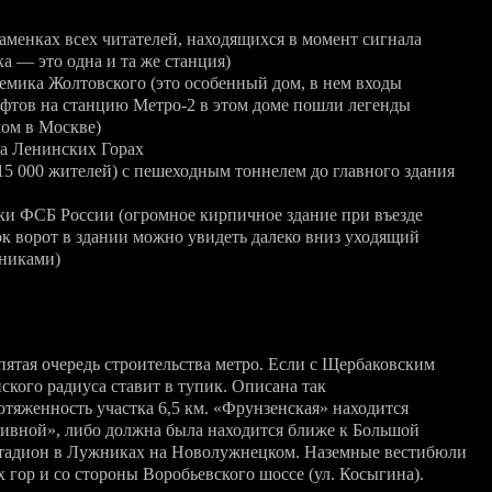
аменках всех читателей, находящихся в момент сигнала
а — это одна и та же станция)
емика Жолтовского (это особенный дом, в нем входы
фтов на станцию
Метро-2
в этом доме пошли легенды
мом в Москве)
на Ленинских Горах
15
000 жителей) с пешеходным тоннелем до главного здания
и ФСБ России (огромное кирпичное здание при въезде
к ворот в здании можно увидеть далеко вниз уходящий
ьниками)
ятая очередь строительства метро. Если с Щербаковским
ского радиуса ставит в тупик. Описана так
отяженность участка 6,5 км. «Фрунзенская» находится
ортивной», либо должна была находится ближе к Большой
 стадион в Лужниках на Hоволужнецком. Hаземные вестибюли
гор и со стороны Воробьевского шоссе (ул. Косыгина).