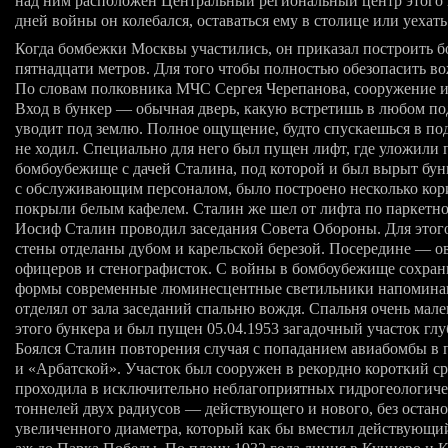
над ним расположен Центральный региональный центр этого 
дней войны он колебался, оставаться ему в столице или уехат
Когда бомбежки Москвы участились, он приказал построить 
пятнадцати метров. Для того чтобы полностью обезопасить во
По словам полковника МЧС Сергея Черепанова, сооружение 
Вход в бункер — обычная дверь, какую встретишь в любом под
уводит под землю. Полное ощущение, будто спускаешься в по
не ходил. Специально для него был пущен лифт, где уложили
бомбоубежище с дачей Сталина, под которой и был вырыт бу
с обслуживающим персоналом, было построено несколько кори
покрыли белым кафелем. Сталин же шел от лифта по паркетн
Иосиф Сталин проводил заседания Совета Обороны. Для этог
стены отделаны дубом и карельской березой. Посередине — 
офицеров и стенографисток. С войны в бомбоубежище сохран
формы современные люминесцентные светильники напоминают 
отделял от зала заседаний спальню вождя. Спальня очень мал
этого бункера и был пущен 05.04.1953 загадочный участок г
Боялся Сталин повторения случая с попаданием авиабомбы в
и «Арбатской». Участок был сооружен в рекордно короткий срок
проходила в исключительно неблагоприятных гидрогеологиче
тоннелей двух радиусов — действующего и нового, без остан
увеличенного диаметра, который как бы вместил действующий