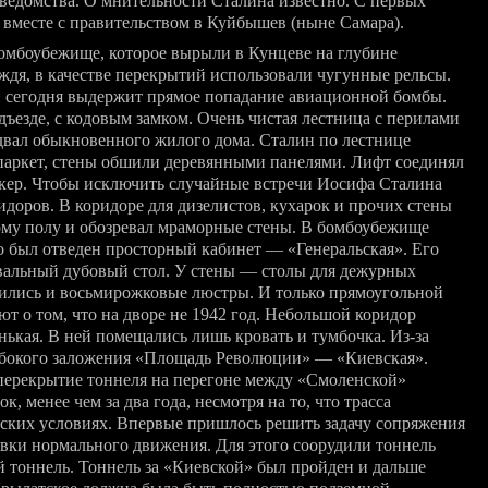
ведомства. О мнительности Сталина известно. С первых
ь вместе с правительством в Куйбышев (ныне Самара).
бомбоубежище, которое вырыли в Кунцеве на глубине
ждя, в качестве перекрытий использовали чугунные рельсы.
и сегодня выдержит прямое попадание авиационной бомбы.
ъезде, с кодовым замком. Очень чистая лестница с перилами
двал обыкновенного жилого дома. Сталин по лестнице
 паркет, стены обшили деревянными панелями. Лифт соединял
нкер. Чтобы исключить случайные встречи Иосифа Сталина
доров. В коридоре для дизелистов, кухарок и прочих стены
ому полу и обозревал мраморные стены. В бомбоубежище
о был отведен просторный кабинет — «Генеральская». Его
овальный дубовый стол. У стены — столы для дежурных
ились и восьмирожковые люстры. И только прямоугольной
о том, что на дворе не 1942 год. Небольшой коридор
енькая. В ней помещались лишь кровать и тумбочка.
Из-за
лубокого заложения «Площадь Революции» — «Киевская».
 перекрытие тоннеля на перегоне между «Смоленской»
, менее чем за два года, несмотря на то, что трасса
ских условиях. Впервые пришлось решить задачу сопряжения
овки нормального движения. Для этого соорудили тоннель
 тоннель. Тоннель за «Киевской» был пройден и дальше