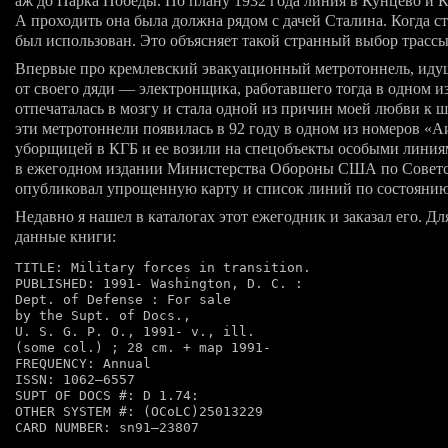
аж до Парка Победы. По плану 1932 года линия в Кунцево и 
А проходить она была должна рядом с дачей Сталина. Когда с
был использован. Это объясняет такой странный выбор трассы
Впервые про кремлевский эвакуационный метротоннель, иду
от своего дяди — электронщика, работавшего тогда в одном 
отпечаталась в мозгу и стала одной из причин моей любви к 
эти метротоннели появилась в 92 году в одном из номеров «
уборщицей в КГБ и ее возили на спецобъекты особыми линиям
в ежегодном издании Министерства Обороны США по Советс
опубликовал упрощенную карту и список линий по состоянию 
Недавно я нашел в каталогах этот ежегодник и заказал его.
данные книги:
TITLE: Military forces in transition.

PUBLISHED: 
1991-
 Washington, D. C. :

Dept. of Defense : For sale

by the Supt. of Docs.,

U. S. G. P. O., 
1991-
 v., ill.

(some col.) ; 28 cm. + map 
1991-
FREQUENCY: Annual

ISSN: 
1062—6557
SUPT OF DOCS #: D 1.74:

OTHER SYSTEM #: (OCoLC)25013229

CARD NUMBER: sn
91—23807