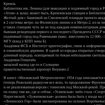
Кремль
Библиотека им. Ленина (для эвакуации в подземный город в Р
«Атом» в залах; может быть, Кремлевская станция и Библиотек
Желтый дом с башенкой на Смоленской площади проекта акад
в 2 системы метро: на Филевскую линию и в
Метро-2
,
из-за
ли
о таких станциях чуть ли не под каждым номенклатурным до
бывшая резиденция первого и последнего Президента СССР 
подземный город под Раменками (макс. вместимость 12
000—
МГУ (вход у КПП зоны Б)
Академия ФСБ и Институт криптографии, связи и информатик
в олимпийскую деревню. В одной из изредка открытых створо
длинный коридор, освещаемый по бокам небольшими светил
Академия Генштаба
запасной выход
где-то
в Солнцево
правительственный аэропорт
Внуково-2
В книге «Московский Метрополитен» 1954 года описывается п
(теперь Рижским) радиусом все ясно, то продолжение Фрунзен
и не реализованная версия с тоннелем под Москвой-рекой. Пр
по плану там же, где и сейчас. «Усачевская» либо стала «Сп
Пироговской. «Лужниковская» должна была быть у входа на
«Ленинских Гор» были запланированы на склонах Воробьевых 