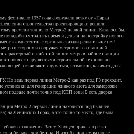
ому фестивалю 1957 года сооружали ветку от «Парка
дешевлении строительства проектировщики решили
к тому времени тоннелю
Метро-2
первой линии. Казалось бы,
не понадобится тратить время и деньги на постройку нового
омент «компетентные органы» сказали решительно: нет!
 метро в сторону и сооружая метромост со станцией
ся характерный изгиб этой линии метро в районе станции
и второпях с нарушениями строительной технологии.
лько вещей заставляют задуматься, возможно,
какая-то
доля
ГУ. Hо ведь первая линия
Метро-2
как раз под ГЗ проходит,
ные установки для генерации жидкого азота для заморозки
ервом подвале почти точно под КПП зоны Б есть дверка
станция
Метро-2
первой линии находится под бывшей
) на Ленинских Горах, а это точно то место, где была
глубокого заложения. Затем Хрущев приказал резко
м соли больше, чем бетона. И изгиб с подъемом после