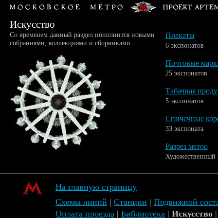
Искусство
Со временем данный раздел пополнится новыми
Плакаты
собраниями, коллекциями и сборниками.
6 экспонатов
Почтовые марк
25 экспонатов
Табачная прод
5 экспонатов
Спичечные кор
33 экспоната
Разрез метро
Художественный 
На главную страницу
Схемы линий
|
Станции
|
Подвижной сост
Оплата проезда
|
Библиотека
|
Искусство