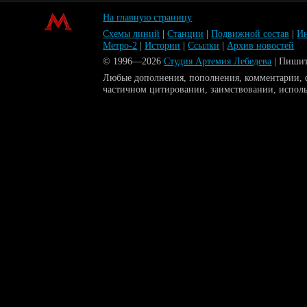
На главную страницу
Схемы линий
|
Станции
|
Подвижной состав
|
Ин
Метро-2
|
Истории
|
Ссылки
|
Архив новостей
© 1996—2026
Студия Артемия Лебедева
| Пиши
Любые дополнения, пополнения, комментарии, ф
частичном цитировании, заимствовании, испол