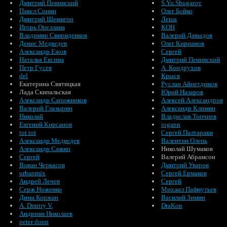
Дмитрий Пенинский
S.Yu.Shugarov
Павел Сонин
Олег Бойко
Дмитрий Шемигон
Леша
Игорь Ореллана
KOH
Владимир Свириденков
Валерий Давыдов
Денис Медведев
Олег Кирианов
Александр Ежов
Сергей
Наталья Евсина
Дмитрий Пенинский
Петр Гусев
А. Кондрухов
del
Крыся
Екатерина Святицкая
Руслан Айнетдинов
Лада Скипальская
Юрий Назаров
Александр Сапожников
Алексей Александров
Валерий Глазырин
Александр Климин
Николай
Владислав Топчиев
Евгений Кирсанов
iogann
tot tot
Сергей Палтараки
Александр Медведев
Валентин Олень
Александр Сажин
Николай Шумаков
Сергей
Валерий Абрамсон
Вован Черкасов
Дмитрий Уваров
urbanmix
Сергей Ермаков
Андрей Лечев
Сергей
Серж Ноженко
Михаил Пафнутьев
Дима Коржан
Василий Зимин
A. Dmitry V.
DraKon
Андриян Николаев
peter donn