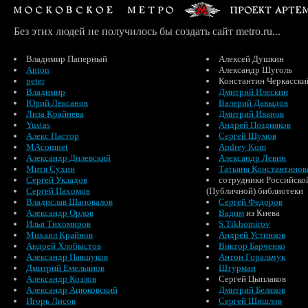
Без этих людей не получилось бы создать сайт metro.ru...
Владимир Паперный
Алексей Душкин
Anton
Александр Шуголь
peter
Константин Черкасски
Владимир
Дмитрий Илескин
Юрий Лексанов
Валерий Давыдов
Лиза Крайнева
Дмитрий Иванов
Yustas
Андрей Поздняков
Алекс Пастор
Сергей Шумов
MAcomnet
Andrey Kom
Александр Дилевский
Александр Левин
Митя Сухин
Татьяна Константинов
Сергей Укладов
сотрудники Российско
Сергей Пахомов
(Публичной) библиотеки
Владислав Шаповалов
Сергей Федоров
Александр Орлов
Вадим
из Киева
Илья Тихомиров
S.Tikhomirov
Михаил Крайнов
Андрей Устинков
Андрей Хлобыстов
Виктор Барченко
Александр Павшуков
Антон Горальчук
Дмитрий Емельянов
Штурман
Александр Козлов
Сергей Цыплаков
Александр Ацюковский
Дмитрий Беляков
Игорь Лисов
Сергей Шишлов