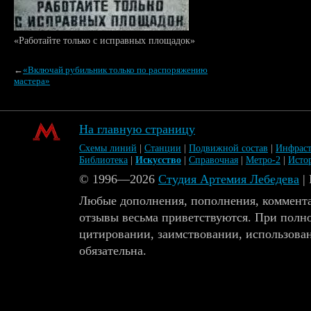
«Работайте только с исправных площадок»
←
«Включай рубильник только по распоряжению
мастера»
На главную страницу
Схемы линий
|
Станции
|
Подвижной состав
|
Инфраст
Библиотека
|
Искусство
|
Справочная
|
Метро-2
|
Исто
© 1996—2026
Студия Артемия Лебедева
|
Любые дополнения, пополнения, коммента
отзывы весьма приветствуются. При полн
цитировании, заимствовании, использова
обязательна.