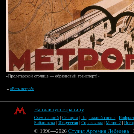
«Пролетарской столице — образцовый транспорт!»
←
«Есть метро!»
На главную страницу
Схемы линий
|
Станции
|
Подвижной состав
|
Инфраст
Библиотека
|
Искусство
|
Справочная
|
Метро-2
|
Исто
© 1996—2026
Студия Артемия Лебедева
|