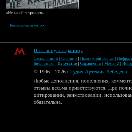
«Не касайся троллея»
←
Комсомольцы метро
На главную страницу
Схемы линий
|
Станции
|
Подвижной состав
|
Инфраст
Библиотека
|
Искусство
|
Справочная
|
Метро-2
|
Исто
© 1996—2026
Студия Артемия Лебедева
|
Любые дополнения, пополнения, коммента
отзывы весьма приветствуются. При полн
цитировании, заимствовании, использова
обязательна.