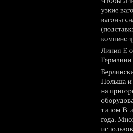
Чтобы лин
узкие ваг
вагоны с
(подставк
компенсир
Линия Е о
Германии 
Берлински
Польша и
на пригор
оборудов
типом В и
года. Мно
использов