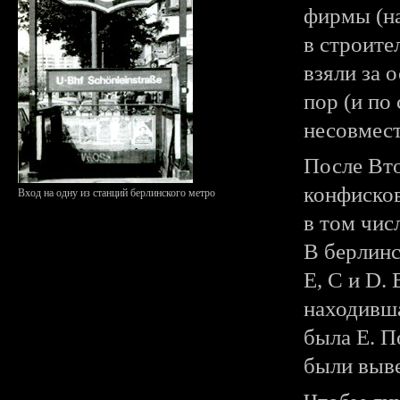
фирмы (на
в строите
взяли за 
пор (и по
несовмес
После Вт
конфисков
Вход на одну из станций берлинского метро
в том чис
В берлин
Е, C и D.
находивша
была E. П
были выве