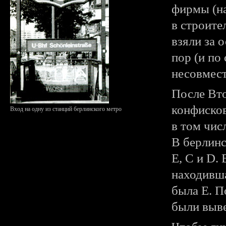
фирмы (на
в строите
взяли за 
пор (и по
несовмес
После Вт
конфисков
Вход на одну из станций берлинского метро
в том чис
В берлин
Е, C и D.
находивша
была E. П
были выве