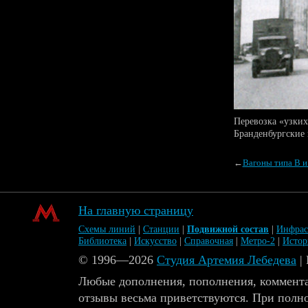
Перевозка «узких
Бранденбургские 
←
Вагоны типа В и
На главную страницу
Схемы линий
|
Станции
|
Подвижной состав
|
Инфрас
Библиотека
|
Искусство
|
Справочная
|
Метро-2
|
Исто
© 1996—2026
Студия Артемия Лебедева
|
Любые дополнения, пополнения, коммента
отзывы весьма приветствуются. При полн