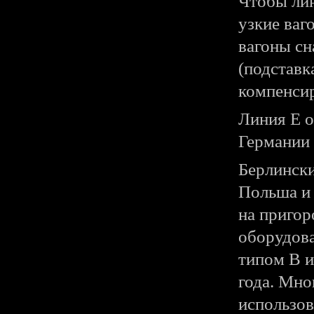
Чтобы лин
узкие ваг
вагоны с
(подставк
компенсир
Линия Е о
Германии 
Берлински
Польша и
на пригор
оборудов
типом В и
года. Мно
использов