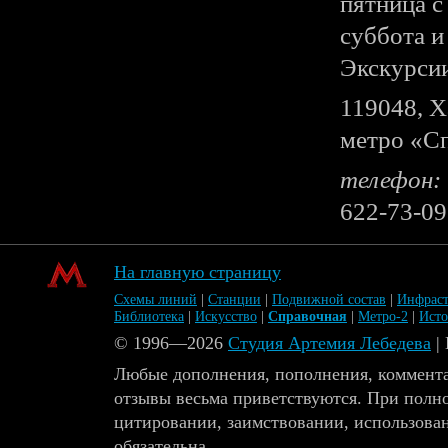
пятница с 
суббота и
Экскурсии
119048, Х
метро «С
телефон:
622-73-0
На главную страницу
Схемы линий
|
Станции
|
Подвижной состав
|
Инфраст
Библиотека
|
Искусство
|
Справочная
|
Метро-2
|
Ист
© 1996—2026
Студия Артемия Лебедева
|
Любые дополнения, пополнения, коммента
отзывы весьма приветствуются. При полн
цитировании, заимствовании, использова
обязательна.