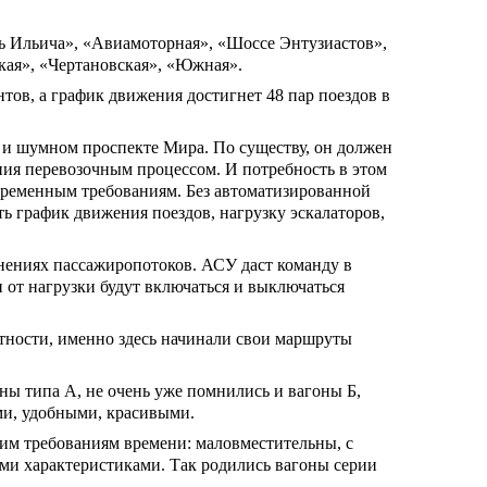
дь Ильича», «Авиамоторная», «Шоссе Энтузиастов»,
кая», «Чертановская», «Южная».
тов, а график движения достигнет 48 пар поездов в
 и шумном проспекте Мира. По существу, он должен
ния перевозочным процессом. И потребность в этом
овременным требованиям. Без автоматизированной
ь график движения поездов, нагрузку эскалаторов,
енениях пассажиропотоков. АСУ даст команду в
и от нагрузки будут включаться и выключаться
тности, именно здесь начинали свои маршруты
оны типа А, не очень уже помнились и вагоны Б,
ыми, удобными, красивыми.
ким требованиям времени: маловместительны, с
ми характеристиками. Так родились вагоны серии