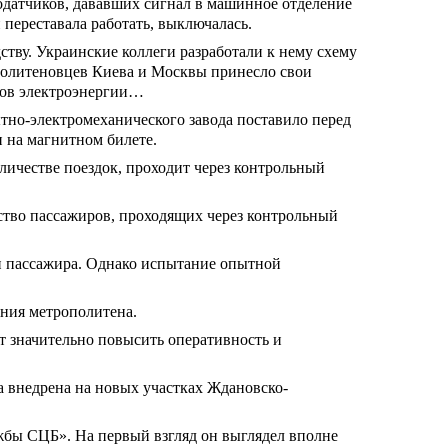
тодатчиков, дававших сигнал в машинное отделение
 переставала работать, выключалась.
ву. Украинские коллеги разработали к нему схему
политеновцев Киева и Москвы принесло свои
асов электроэнергии…
тно-электромеханического завода поставило перед
 на магнитном билете.
оличестве поездок, проходит через контрольный
ство пассажиров, проходящих через контрольный
и пассажира. Однако испытание опытной
ния метрополитена.
т значительно повысить оперативность и
а внедрена на новых участках Ждановско-
жбы СЦБ». На первый взгляд он выглядел вполне