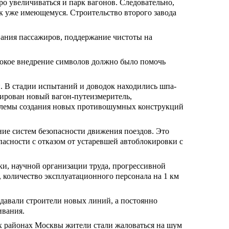
ро увеличиваться и парк вагонов. Следовательно,
к уже имеющемуся. Строительство второго завода
вания пассажиров, поддержание чистоты на
окое внедрение символов должно было помочь
и. В стадии испытаний и доводок находились шпа-
тирован новый вагон-путеизмеритель,
роблемы создания новых противошумных конструкций
ние систем безопасности движения поездов. Это
асности с отказом от устаревшей автоблокировки с
и, научной организации труда, прогрессивной
, количество эксплуатационного персонала на 1 км
сдавали строители новых линий, а постоянно
ивания.
ых районах Москвы жители стали жаловаться на шум