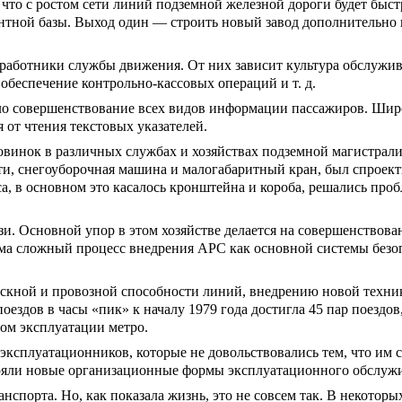
что с ростом сети линий подземной железной дороги будет быст
нтной базы. Выход один — строить новый завод дополнительно 
 работники службы движения. От них зависит культура обслужи
беспечение контрольно-кассовых операций и т. д.
ело совершенствование всех видов информации пассажиров. Шир
 от чтения текстовых указателей.
новинок в различных службах и хозяйствах подземной магистрал
ти, снегоуборочная машина и малогабаритный кран, был спроек
са, в основном это касалось кронштейна и короба, решались п
и. Основной упор в этом хозяйстве делается на совершенствова
ма сложный процесс внедрения АРС как основной системы безоп
кной и провозной способности линий, внедрению новой техник
оездов в часы «пик» к началу 1979 года достигла 45 пар поездов
лом эксплуатации метро.
 эксплуатационников, которые не довольствовались тем, что им 
дряли новые организационные формы эксплуатационного обслуж
порта. Но, как показала жизнь, это не совсем так. В некотор