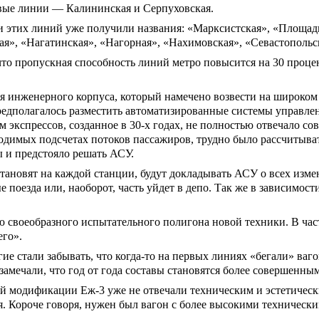
овые линии — Калининская и Серпуховская.
ии этих линий уже получили названия: «Марксистская», «Площа
ая», «Нагатинская», «Нагорная», «Нахимовская», «Севастопольс
что пропускная способность линий метро повысится на 30 процен
ия инженерного корпуса, который намечено возвести на широком
редполагалось разместить автоматизированные системы управле
м экспрессов, созданное в 30-х годах, не полностью отвечало с
одимых подсчетах потоков пассажиров, трудно было рассчитыват
ы и предстояло решать АСУ.
становят на каждой станции, будут докладывать АСУ о всех изм
 поезда или, наоборот, часть уйдет в депо. Так же в зависимост
ю своеобразного испытательного полигона новой техники. В час
его».
ие стали забывать, что когда-то на первых линиях «бегали» ваг
замечали, что год от года составы становятся более совершенн
ней модификации Еж-3 уже не отвечали техническим и эстетичес
. Короче говоря, нужен был вагон с более высокими технически