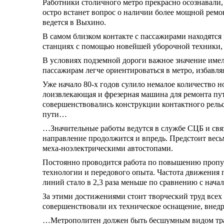
Работники столичного метро прекрасно осознавали, 
остро встанет вопрос о наличии более мощной ремо
ведется в Выхино.
В самом близком контакте с пассажирами находятся
станциях с помощью новейшей уборочной техники, о
В условиях подземной дороги важное значение им
пассажирам легче ориентироваться в метро, избавляя
Уже начало 80-х годов сулило немалое количество 
лоизвлекающая и фрезерная машина для ремонта пу
совершенствовались конструкции контактного рель
пути…
…Значительные работы ведутся в службе СЦБ и связ
направление продолжится и впредь. Предстоит весь
меха-ноэлектрическими автостопами.
Постоянно проводится работа по повышению пропус
технологии и передового опыта. Частота движения п
линий стало в 2,3 раза меньше по сравнению с нача
За этими достижениями стоит творческий труд всех
совершенствовали их техническое оснащение, вне
…Метрополитен должен быть бесшумным видом транс