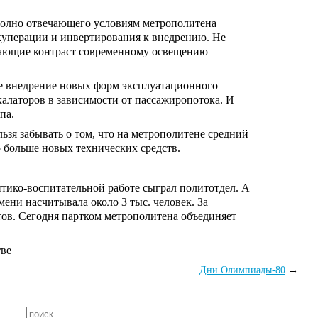
полно отвечающего условиям метрополитена
куперации и инвертирования к внедрению. Не
здающие контраст современному освещению
кже внедрение новых форм эксплуатационного
алаторов в зависимости от пассажиропотока. И
па.
зя забывать о том, что на метрополитене средний
о больше новых технических средств.
итико-воспитательной работе сыграл политотдел. А
ени насчитывала около 3 тыс. человек. За
тов. Сегодня партком метрополитена объединяет
тве
Дни Олимпиады-80
→