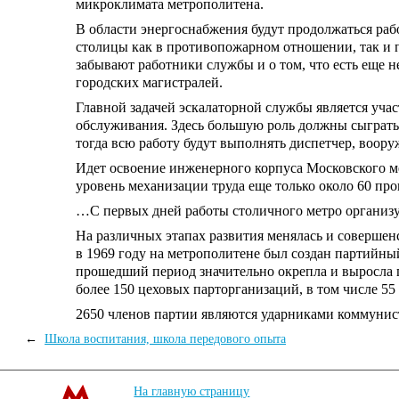
микроклимата метрополитена.
В области энергоснабжения будут продолжаться ра
столицы как в противопожарном отношении, так и
забывают работники службы и о том, что есть еще
городских магистралей.
Главной задачей эскалаторной службы является учас
обслуживания. Здесь большую роль должны сыграть 
тогда всю работу будут выполнять диспетчер, воор
Идет освоение инженерного корпуса Московского ме
уровень механизации труда еще только около 60 про
…С первых дней работы столичного метро организ
На различных этапах развития менялась и совершен
в 1969 году на метрополитене был создан партийны
прошедший период значительно окрепла и выросла п
более 150 цеховых парторганизаций, в том числе 55
2650 членов партии являются ударниками коммунис
←
Школа воспитания, школа передового опыта
На главную страницу