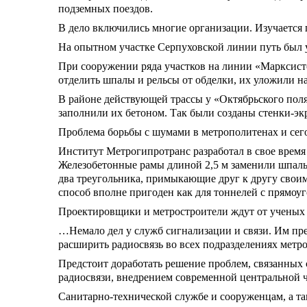
подземных поездов.
В дело включились многие организации. Изучается
На опытном участке Серпуховской линии путь был 
При сооружении ряда участков на линии «Марксист
отделить шпалы и рельсы от обделки, их уложили на
В районе действующей трассы у «Октябрьского поля
заполнили их бетоном. Так были созданы стенки-эк
Проблема борьбы с шумами в метрополитенах и сегод
Институт Метрогипротранс разработал в свое время
Железобетонные рамы длиной 2,5 м заменили шпалы
два треугольника, примыкающие друг к другу свои
способ вполне пригоден как для тоннелей с прямоуг
Проектировщики и метростроители ждут от ученых 
…Немало дел у служб сигнализации и связи. Им пр
расширить радиосвязь во всех подразделениях метр
Предстоит доработать решение проблем, связанных
радиосвязи, внедрением современной центральной 
Санитарно-технической службе и сооруженцам, а