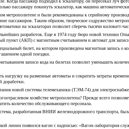
ле. Когда пассажир подходил к эскалатору, он пересекал луч фо
олько пассажиру покинуть эскалатор, как машина автоматически
 метрополитене и были рекомендованы к серийному производст
ие пассажиров. Таким образом, творческое содружество метро
втоматики на эскалаторах позволит сберечь тысячи киловатт-ч
льнейших разработок. Еще в 1974 году бюро новой техники Опы
ный пункт (АКП) с магнитным считыванием и автомат для записи
пециальный билет, на котором произведена магнитная запись о к
гашением одной поездки.
итыванием записи кода на билетах позволит уменьшить количе
 нагрузку на разменные автоматы и сократить затраты времен
й доработки.
ания новой системы телемеханики (ТЭМ-74) для электроснабже
огоотраслевом хозяйстве метрополитена? Прежде всего позволяе
ратить количество обслуживающего персонала.
истема, разработанная ВНИИ железнодорожного транспорта, был
кой линии появился вагон с надписью: «Вагон-лаборатория слу