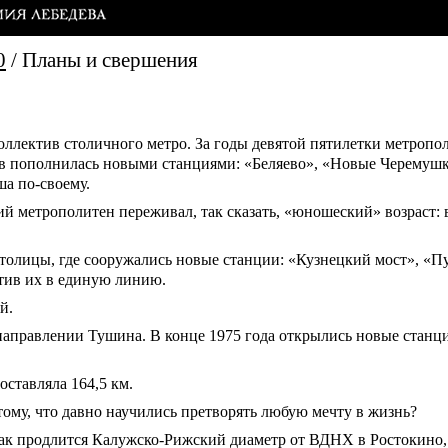
0
/
Планы и свершения
оллектив столичного метро. За годы девятой пятилетки метропо
в пополнилась новыми станциями: «Беляево», «Новые Черемушки
ша по-своему.
кий метрополитен переживал, так сказать, «юношеский» возраст
толицы, где сооружались новые станции: «Кузнецкий мост», «П
тив их в единую линию.
й.
направлении Тушина. В конце 1975 года открылись новые станц
ставляла 164,5 км.
ому, что давно научились претворять любую мечту в жизнь?
 как продлится Калужско-Рижский диаметр от ВДНХ в Ростокино,