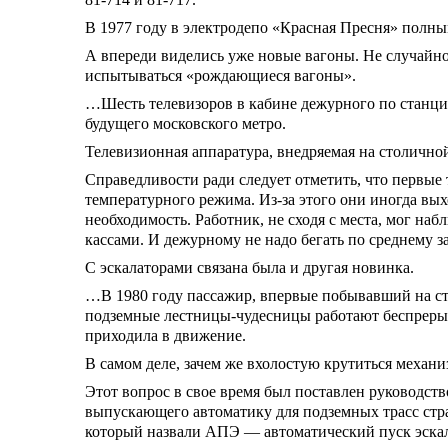
В 1977 году в электродепо «Красная Пресня» полны
А впереди виделись уже новые вагоны. Не случайн
испытываться «рождающиеся вагоны».
…Шесть телевизоров в кабине дежурного по станции
будущего московского метро.
Телевизионная аппаратура, внедряемая на столичн
Справедливости ради следует отметить, что первые
температурного режима. Из-за этого они иногда вых
необходимость. Работник, не сходя с места, мог н
кассами. И дежурному не надо бегать по среднему з
С эскалаторами связана была и другая новинка.
…В 1980 году пассажир, впервые побывавший на ста
подземные лестницы-чудесницы работают беспрерывно
приходила в движение.
В самом деле, зачем же вхолостую крутиться механи
Этот вопрос в свое время был поставлен руководс
выпускающего автоматику для подземных трасс стра
который назвали АПЭ — автоматический пуск эскал