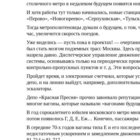
столичного метро в недалеком будущем появятся н
И хотя работы тут только начинались, новые станц
«Перово», «Новогиреево», «Серпуховская», «Тульск
Тогда метрополитеновцы думали о будущем, о том, 
час, увеличится скорость поездов.
Уже виделись — пусть пока в проектах! — очертан
был стать мозгом подземных трасс Москвы. Здесь п
назрела давно. Диспетчерское управление движение
системы, основываясь только на периодически пров
контрольно-пропускных пунктов и т. д. Эти вопрос
Пройдет время, и электронные счетчики, которые у
депо, и на линию выйдут, например, дополнительные
эскалаторы.
Депо «Красная Пресня» прочно завоевало репутаци
многие вагоны, которые называли «вагонами будущ
В год сорокалетнего юбилея московского метро мног
потом появились Г, Д, Е, Еж… Конечно, пассажиры 
В середине 70-х годов вагоны типа Е и его послед
недостаточным ускорением и замедлением движения
81-714 и 81-717.