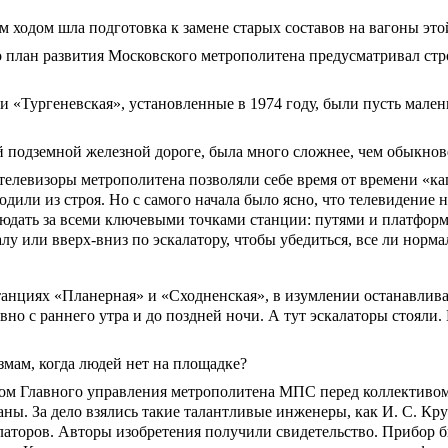
м ходом шла подготовка к замене старых составов на вагоны эт
о план развития Московского метрополитена предусматривал стр
 «Тургеневская», установленные в 1974 году, были пусть мален
ой подземной железной дороге, была много сложнее, чем обыкн
 телевизоры метрополитена позволяли себе время от времени «
одили из строя. Но с самого начала было ясно, что телевидение 
аблюдать за всеми ключевыми точками станции: путями и платфо
алу или вверх-вниз по эскалатору, чтобы убедиться, все ли нор
нциях «Планерная» и «Сходненская», в изумлении останавливалс
 с раннего утра и до поздней ночи. А тут эскалаторы стояли. 
змам, когда людей нет на площадке?
твом Главного управления метрополитена МПС перед коллективо
ны. За дело взялись такие талантливые инженеры, как И. С. Кру
аторов. Авторы изобретения получили свидетельство. Прибор бы