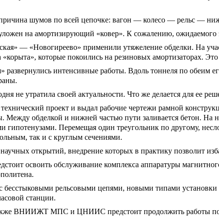
 причина шумов по всей цепочке: вагон — колесо — рельс — ниж
уложен на амортизирующий «ковер». К сожалению, ожидаемого э
ская» — «Новогиреево» применили утяжеление обделки. На уча
 «корыта», которые покоились на резиновых амортизаторах. Это 
» развернулись интенсивные работы. Вдоль тоннеля по обеим е
раны.
ня не утратила своей актуальности. Что же делается для ее реш
 технический проект и выдал рабочие чертежи рамной конструк
. Между обделкой и нижней частью пути заливается бетон. На н
ми гипотенузами. Перемещая один треугольник по другому, несл
ольным, так и с круглым сечениями.
научных открытий, внедрение которых в практику позволит из
едстоит освоить обслуживание комплекса аппаратуры магнитног
ополитена.
 с бесстыковыми рельсовыми цепями, новыми типами установки
часовой станции.
 также ВНИИЖТ МПС и ЦНИИС предстоит продолжить работы по