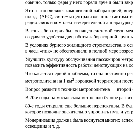
обычно, только фары у него горели ярче и были за
Этот вагон являлся комплексной лабораторией, впе
поезда (АРС), системы централизованного автомати
радио-связь и комплекс измерительной аппаратуры
Вагон-лаборатория был оснащен системой связи меж
создавало удобства для работы лабораторной групп
В условиях бурного жилищного строительства, в о
в часы «пик» не обеспечивали в полной мере возро
Улучшить культуру обслуживания пассажиров метро
повысить эффективность работы действующих на о
Что касается первой проблемы, то она постоянно ре
2
метрополитена на 1 км
городской территории посто
Вопрос развития техники метрополитена — второй 
В 70-е годы на московском метро шло бурное развит
80-е годы открыли еще большие перспективы. В бу
которое позволит значительно упростить путь и уст
Модернизация должна была коснуться многих аспект
освещения и т. д.