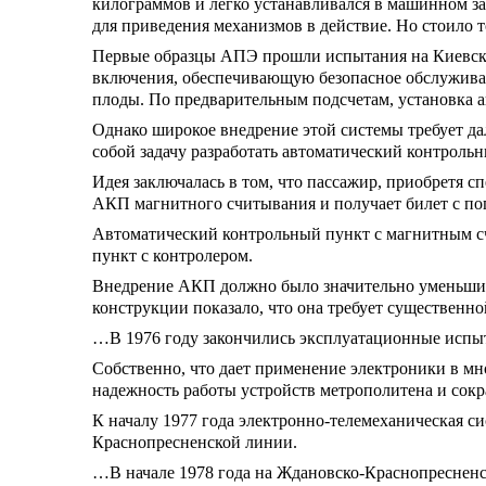
килограммов и легко устанавливался в машинном за
для приведения механизмов в действие. Но стоило т
Первые образцы АПЭ прошли испытания на Киевском
включения, обеспечивающую безопасное обслуживан
плоды. По предварительным подсчетам, установка а
Однако широкое внедрение этой системы требует да
собой задачу разработать автоматический контроль
Идея заключалась в том, что пассажир, приобретя с
АКП магнитного считывания и получает билет с по
Автоматический контрольный пункт с магнитным сч
пункт с контролером.
Внедрение АКП должно было значительно уменьшить
конструкции показало, что она требует существенно
…В 1976 году закончились эксплуатационные испыт
Собственно, что дает применение электроники в мн
надежность работы устройств метрополитена и сок
К началу 1977 года электронно-телемеханическая с
Краснопресненской линии.
…В начале 1978 года на Ждановско-Краснопресненс