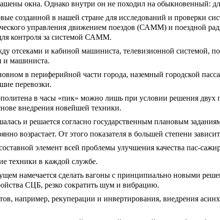
крашены окна. Однако внутри он не походил на обыкновенный: д
рвые созданной в нашей стране для исследований и проверки си
ческого управления движением поездов (САММ) и поездной радио
 для контроля за системой САММ.
ду отсеками и кабиной машиниста, телевизионной системой, по
ы и машиниста.
сновном в периферийной части города, наземный городской пасс
сшие перевозки.
политена в часы «пик» можно лишь при условии решения двух п
снове внедрения новейшей техники.
шалась и решается согласно государственным плановым заданиям.
янно возрастает. От этого показателя в большей степени зависи
составной элемент всей проблемы улучшения качества пас-сажир
ие техники в каждой службе.
дущем намечается сделать вагоны с принципиально новыми реше
ройства СЦБ, резко сократить шум и вибрацию.
ов, например, рекуперации и инвертирования, внедрения асинх