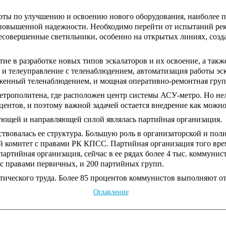
боты по улучшению и освоению нового оборудования, наиболее 
 повышенной надежности. Необходимо перейти от испытаний ре
 несовершенные светильники, особенно на открытых линиях, со
тие в разработке новых типов эскалаторов и их освоение, а та
и телеуправление с теленаблюдением, автоматизация работы эск
уженный теленаблюдением, и мощная оперативно-ремонтная груп
трополитена, где расположен центр системы АСУ-метро. Но нель
центов, и поэтому важной задачей остается внедрение как можн
ующей и направляющей силой являлась партийная организация.
ствовалась ее структура. Большую роль в организаторской и пол
й комитет с правами РК КПСС. Партийная организация того врем
артийная организация, сейчас в ее рядах более 4 тыс. коммунис
 с правами первичных, и 200 партийных групп.
тического труда. Более 85 процентов коммунистов выполняют о
Оглавление