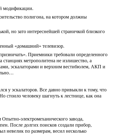
ой модификации.
оительство полигона, на котором должны
ькой, но зато интереснейшей страничкой близкого
овенный «домашний» телевизор.
капризничать». Приемники требовали определенного
на станциях метрополитена не излишество, а
рмами, эскалаторами и верхним вестибюлем, АКП и
мально…
я у эскалаторов. Все давно привыкли к тому, что
Но стоило человеку шагнуть к лестнице, как она
м Опытно-электромеханического завода,
пен. После долгих поисков создали прибор,
л невелик по размерам, весил несколько