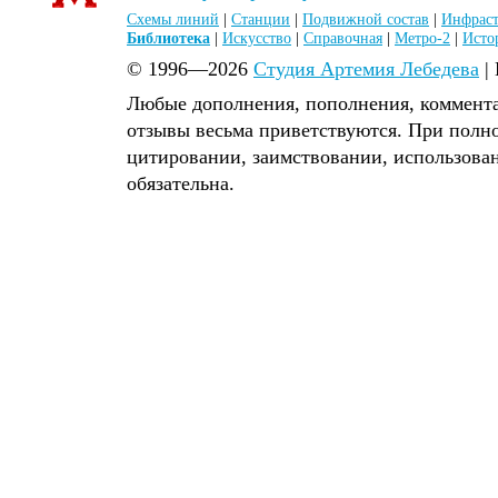
Схемы линий
|
Станции
|
Подвижной состав
|
Инфраст
Библиотека
|
Искусство
|
Справочная
|
Метро-2
|
Исто
© 1996—2026
Студия Артемия Лебедева
|
Любые дополнения, пополнения, коммента
отзывы весьма приветствуются. При полн
цитировании, заимствовании, использова
обязательна.