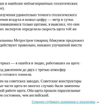
ки в наиболее неблагоприятных геологических
и).
 изучения удивительно точного геологического
ения воздуха я назвал цифру — метр в сутки.
анимавшимися только щитами, я выяснил, что они
их экспертов определила скорость щита той же
ачальника Метростроя товарищ Абакумов предложил
и действуют правильно, никаких улучшений ввести
териал — я ошибся в людях, работавших на щите.
д давлением до двух с третью атмосфер
о готового тоннеля.
ен на советских заводах. Советские конструкторы
ые части щита во многих случаях были заменены
мой работе щита. Оба щита прошли параллельные
м состоянии, чем английский.
Станции глубокого заложения и эскалаторы
→