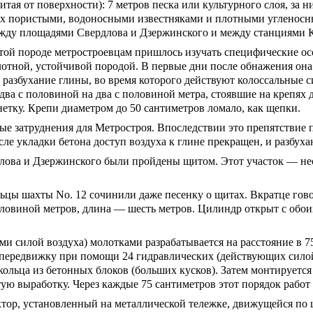
тая от поверхности): 7 метров песка или культурного слоя, за
ых пористыми, водоносными известняками и плотными угленосн
жду площадями Свердлова и Дзержинского и между станциями К
той породе метростроевцам пришлось изучать специфические ос
 плотной, устойчивой породой. В первые дни после обнажения о
я разбухание глины, во время которого действуют колоссальные
два с половиной на два с половиной метра, стоявшие на крепях д
етку. Крепи диаметром до 50 сантиметров ломало, как щепки.
ные затруднения для Метростроя. Впоследствии это препятствие
ле укладки бетона доступ воздуха к глине прекращен, и разбуха
лова и Дзержинского были пройдены щитом. Этот участок — н
ьцы шахты No. 12 сочинили даже песенку о щитах. Вкратце гов
оловиной метров, длина — шесть метров. Цилиндр открыт с обо
 силой воздуха) молотками разрабатывается на расстояние в 75
т передвижку при помощи 24 гидравлических (действующих сило
ольца из бетонных блоков (больших кусков). Затем монтируется
ю выработку. Через каждые 75 сантиметров этот порядок работ 
тор, установленный на металлической тележке, движущейся по 