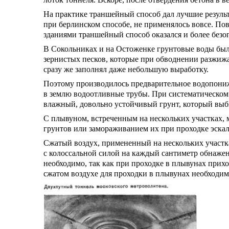
На практике траншейный способ дал лучшие результ
при берлинском способе, не применялось вовсе. По
зданиями траншейный способ оказался и более безо
В Сокольниках и на Остоженке грунтовые воды были 
зернистых песков, которые при обводнении разжижа
сразу же заполнял даже небольшую выработку.
Поэтому производилось предварительное водопониже
в землю водоотливные трубы. При систематическом
влажный, довольно устойчивый грунт, который вы
С плывуном, встреченным на нескольких участках,
грунтов или замораживанием их при проходке эска
Сжатый воздух, примененный на нескольких участка
с колоссальной силой на каждый сантиметр обнаже
необходимо, так как при проходке в плывунах прихо
сжатом воздухе для проходки в плывунах необходим