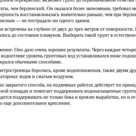
аты, чем берлинский. Он оказался более экономным, требовал м
верхность восстанавливалась значительно раньше, чем при берл
пасным — не пострадало ни одного здания.
встречены на глубине от двух до трех метров от поверхности. Г
лись до состояния плывунов. Выбирать такой грунт в естестве
ние. Оно дало очень хорошие результаты. Через каждые четыре-
 водоотливе уровень грунтовых вод устанавливался ниже подош
бирался обычными способами.
 метростроевцы боролись, кроме водопонижения, также двумя д
латорных ходов и сжатым воздухом.
х закрытого способа, на подземных работах действует по прин
нной площади и помогает поддерживать водонасыщенные грунты.
дится поддерживать не только бока и кровлю выработки, но и ее 
о еще дополнительное крепление.