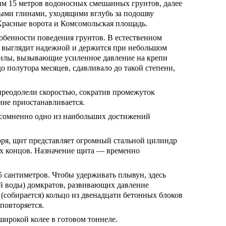
 ним 15 метров водоносных смешанных грунтов, далее
ыми глинами, уходящими вглубь за подошву
расные ворота и Комсомольская площадь.
обенности поведения грунтов. В естественном
на выглядит надежной и держится при небольшом
 силы, вызывающие усиленное давление на крепи
о полутора месяцев, сдавливало до такой степени,
 преодолели скоростью, сократив промежуток
ние приостанавливается.
есомненно одно из наибольших достижений
оря, щит представляет огромный стальной цилиндр
их концов. Назначение щита — временно
 сантиметров. Чтобы удерживать плывун, здесь
й воды) домкратов, развивающих давление
 (собирается) кольцо из двенадцати бетонных блоков
повторяется.
широкой колее в готовом тоннеле.