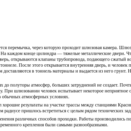
ается перемычка, через которую проходит шлюзовая камера. Шлю
. На каждом конце цилиндра — тяжелые металлические двери. Чт
дверь, открываются клапаны трубопровода, подающего сжатый во
тоннеле. После этого открывается внутренняя дверь, и человек 
 доставляются в тоннель материалы и выдается из него грунт. 
ях до полуторы атмосфер, больших затруднений не создает. Почт
ну. При шлюзовании человек испытывает некоторое неприятное о
к в обычных атмосферных условиях.
 хорошие результаты на участке трассы между станциями Красн
м радиусе пришлось встретиться с целым рядом технических зад
енения различных способов проходки. Работы производились по
 временного крепления были самыми разнообразными.