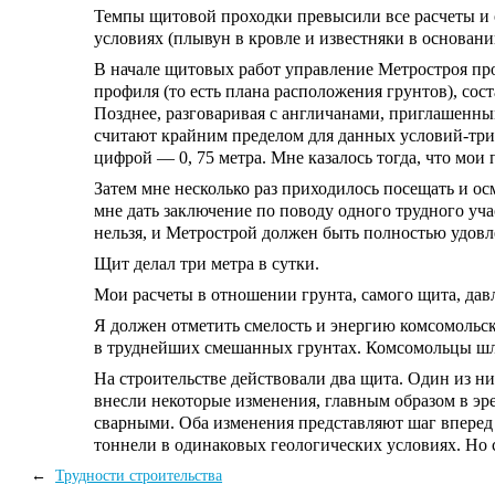
Темпы щитовой проходки превысили все расчеты и 
условиях (плывун в кровле и известняки в основани
В начале щитовых работ управление Метростроя про
профиля (то есть плана расположения грунтов), сос
Позднее, разговаривая с англичанами, приглашенным
считают крайним пределом для данных условий-три ч
цифрой — 0, 75 метра. Мне казалось тогда, что мо
Затем мне несколько раз приходилось посещать и 
мне дать заключение по поводу одного трудного уч
нельзя, и Метрострой должен быть полностью удовл
Щит делал три метра в сутки.
Мои расчеты в отношении грунта, самого щита, дав
Я должен отметить смелость и энергию комсомольск
в труднейших смешанных грунтах. Комсомольцы шли 
На строительстве действовали два щита. Один из ни
внесли некоторые изменения, главным образом в эр
сварными. Оба изменения представляют шаг вперед
тоннели в одинаковых геологических условиях. Но 
←
Трудности строительства