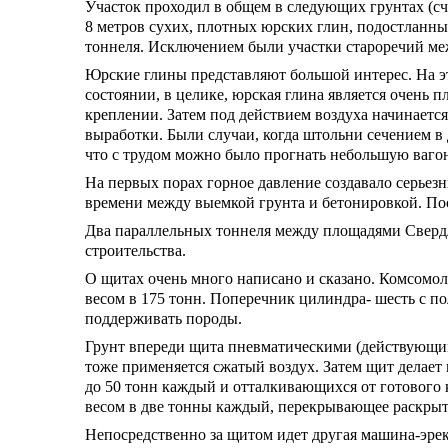
Участок проходил в общем в следующих грунтах (счи
8 метров сухих, плотных юрских глин, подостланн
тоннеля. Исключением были участки староречий ме
Юрские глины представляют большой интерес. На э
состоянии, в целике, юрская глина является очень
креплении. Затем под действием воздуха начинаетс
выработки. Были случаи, когда штольни сечением в 
что с трудом можно было прогнать небольшую вагон
На первых порах горное давление создавало серьез
времени между выемкой грунта и бетонировкой. Пос
Два параллельных тоннеля между площадями Сверд
строительства.
О щитах очень много написано и сказано. Комсомол
весом в 175 тонн. Поперечник цилиндра- шесть с п
поддерживать породы.
Грунт впереди щита пневматическими (действующими
тоже применяется сжатый воздух. Затем щит делае
до 50 тонн каждый и отталкивающихся от готового к
весом в две тонны каждый, перекрывающее раскрыту
Непосредственно за щитом идет другая машина-эрек