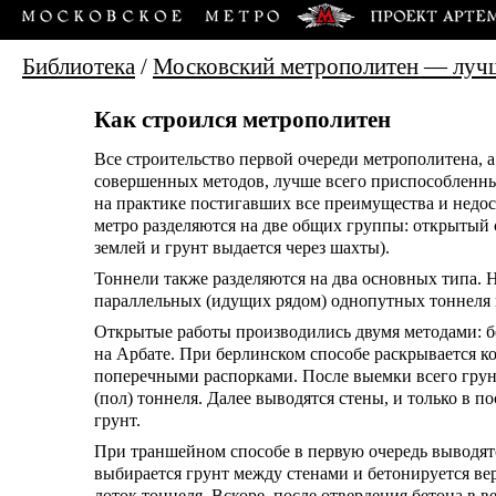
Библиотека
/
Московский метрополитен — луч
Как строился метрополитен
Все строительство первой очереди метрополитена, 
совершенных методов, лучше всего приспособленны
на практике постигавших все преимущества и недо
метро разделяются на две общих группы: открытый с
землей и грунт выдается через шахты).
Тоннели также разделяются на два основных типа. 
параллельных (идущих рядом) однопутных тоннеля 
Открытые работы производились двумя методами: 
на Арбате. При берлинском способе раскрывается 
поперечными распорками. После выемки всего грунт
(пол) тоннеля. Далее выводятся стены, и только в 
грунт.
При траншейном способе в первую очередь выводят
выбирается грунт между стенами и бетонируется вер
лоток тоннеля. Вскоре, после отвердения бетона в 