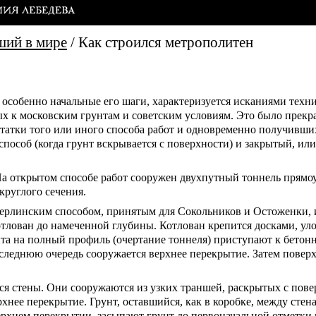
ший в мире
/
Как строился метрополитен
а особенно начальные его шаги, характеризуется исканиями тех
х к московским грунтам и советским условиям. Это было прекр
статки того или иного способа работ и одновременно получивш
пособ (когда грунт вскрывается с поверхности) и закрытый, или
На открытом способе работ сооружен двухпутный тоннель прямоу
круглого сечения.
берлинским способом, принятым для Сокольников и Остоженки,
котлован до намеченной глубины. Котлован крепится досками, 
а на полный профиль (очертание тоннеля) приступают к бетонн
последнюю очередь сооружается верхнее перекрытие. Затем пове
ся стены. Они сооружаются из узких траншей, раскрытых с пове
хнее перекрытие. Грунт, оставшийся, как в коробке, между стена
верхнем перекрытии, засыпают грунт до первоначальной отметки