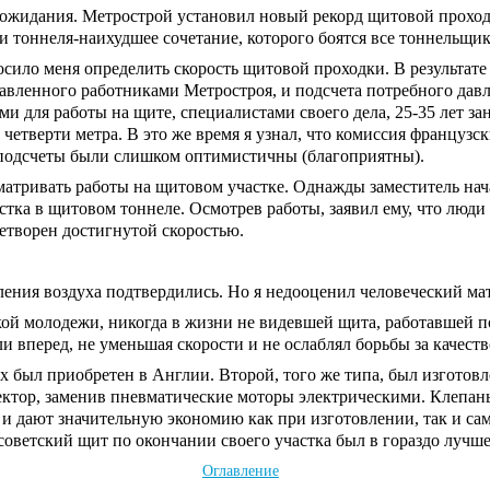
ожидания. Метрострой установил новый рекорд щитовой проход
и тоннеля-наихудшее сочетание, которого боятся все тоннельщик
сило меня определить скорость щитовой проходки. В результате
тавленного работниками Метростроя, и подсчета потребного давл
и для работы на щите, специалистами своего дела, 25-35 лет з
етверти метра. В это же время я узнал, что комиссия французск
и подсчеты были слишком оптимистичны (благоприятны).
осматривать работы на щитовом участке. Однажды заместитель н
астка в щитовом тоннеле. Осмотрев работы, заявил ему, что люд
етворен достигнутой скоростью.
ления воздуха подтвердились. Но я недооценил человеческий ма
ой молодежи, никогда в жизни не видевшей щита, работавшей по
вперед, не уменьшая скорости и не ослаблял борьбы за качеств
х был приобретен в Англии. Второй, того же типа, был изготовл
ектор, заменив пневматические моторы электрическими. Клепан
 и дают значительную экономию как при изготовлении, так и са
советский щит по окончании своего участка был в гораздо лучше
Оглавление