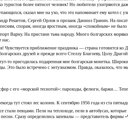
ько туристов более пятисот человек! Но любители ухитряются даж
пающихся, сказал мне на ухо, что это напоминает ему котел с ух
ндр Решетов, Сергей Орлов и прозаик Даниил Гранин. На писате
 песням, спорам, иногда яростным, иногда «спокойным» не было 
порт Варну. На пристани тьма народу. Много болгарских моряко
 нас.
ия! Чувствуется приближение праздника — страна готовится ко
лгарских друзей и прежде всего Стеллу Благоеву, Цолу Драгой
ут-то пригодилась подаренная мне болгарская монетка. Широки
ы. Это было встречено с энтузиазмом. Правда, оказалось, что 
сфор с его «морской теснотой»: пароходы, фелюги, баржи… Теп
когда тут стоял лес колонн. К сентябрю 1956 года из ста пятна
се стали певцами. Пели на теплоходе, пели в автобусах, которые
 песни. Сразу определились запевалы — представитель фирмы «Ч