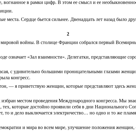
е, вогнанное в рамки цифр. В этом ее смысл и ее необыкновенно
анции.
е места. Сердце бьется сильнее. Двенадцать лет назад было 
2
 мировой войны. В столице Франции собрался первый Всемирны
оде означает «Зал взаимности». Делегатки, представляющие сорок
власая, с удивительно большими проницательными глазами женщ
ыла конгресс.
н, — я приветствую женщин, которые представляют здесь женщи
избран местом проведения Международного конгресса. Мы знаем
ц, тех, которые достойно проявили себя в дни Национального Со
ет, то и дело выключается электричество… но одно и то же пламя
мократии и мира во всем мире, улучшение положения женщин, 