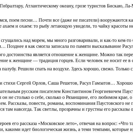
Гибралтару, Атлантическому океану, грозе туристов Бискаю, Л
емся, поем песни… Почти все (даже не писатели) вооружаются 
е ахаем и охаем: то рыбу летающую увидели, то чайку красоты 
сгущались над морем, мы много разговаривали, и как-то кем-то
… Позднее я как смогла записала по памяти высказывание Расул
го достоинства является отношение к женщине. Можно так переф
ение к женщине — традиция горцев. Если человек не носит ее в 
палубу. Решили спать на воздухе. Здесь хорошо, свежо. Только сп
ли стихи Сергей Орлов, Саша Решетов, Расул Гамзатов… Хорошо
чательным русским писателем Константином Георгиевичем Пауст
 он не столько о себе, сколько о Рязанщине, его любимом крае, 
ием. Рассказы, повести, романы, воспоминания Паустовского не 
я там навсегда. Так светлы, прозрачны и грустны его рассказы о
ероев его рассказа «Московское лето», отвечая на вопрос: «Что
и, какими идет биологическая жизнь, а теми темпами, которы