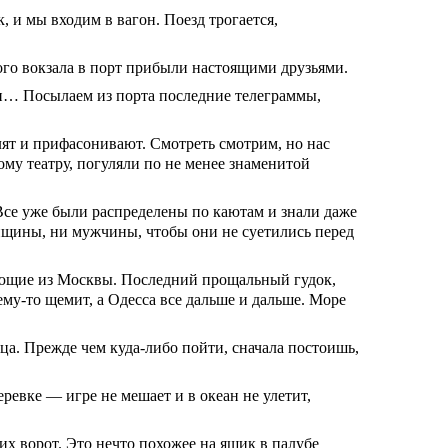
, и мы входим в вагон. Поезд трогается,
ого вокзала в порт прибыли настоящими друзьями.
ин… Посылаем из порта последние телеграммы,
лят и прифасонивают. Смотреть смотрим, но нас
тому театру, погуляли по не менее знаменитой
 Все уже были распределены по каютам и знали даже
енщины, ни мужчины, чтобы они не суетились перед
ающие из Москвы. Последний прощальный гудок,
ему-то щемит, а Одесса все дальше и дальше. Море
нца. Прежде чем куда-либо пойти, сначала постоишь,
еревке — игре не мешает и в океан не улетит,
х ворот. Это нечто похожее на ящик в палубе