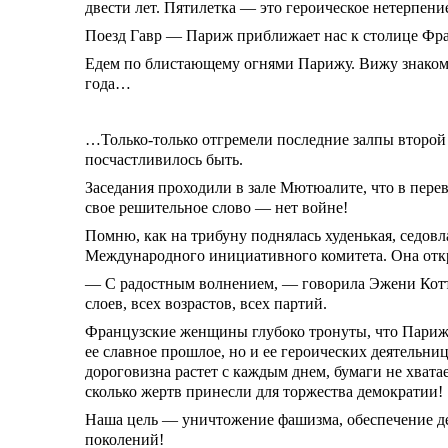
двести лет. Пятилетка — это героическое нетерпени
Поезд Гавр — Париж приближает нас к столице Фр
Едем по блистающему огнями Парижу. Вижу знакомы
года…
…Только-только отгремели последние залпы второй
посчастливилось быть.
Заседания проходили в зале Мютюалите, что в перев
свое решительное слово — нет войне!
Помню, как на трибуну поднялась худенькая, седо
Международного инициативного комитета. Она откр
— С радостным волнением, — говорила Эжени Котто
слоев, всех возрастов, всех партий.
Французские женщины глубоко тронуты, что Париж 
ее славное прошлое, но и ее героических деятельни
дороговизна растет с каждым днем, бумаги не хвата
сколько жертв принесли для торжества демократии!
Наша цель — уничтожение фашизма, обеспечение де
поколений!