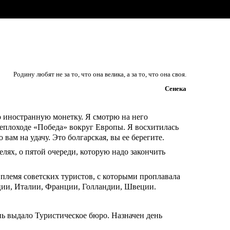
Родину любят не за то, что она велика, а за то, что она своя.
Сенека
о иностранную монетку. Я смотрю на него
теплоходе «Победа» вокруг Европы. Я восхитилась
 вам на удачу. Это болгарская, вы ее берегите.
лях, о пятой очереди, которую надо закончить
лемя советских туристов, с которыми проплавала
еции, Италии, Франции, Голландии, Швеции.
нь выдало Туристическое бюро. Назначен день