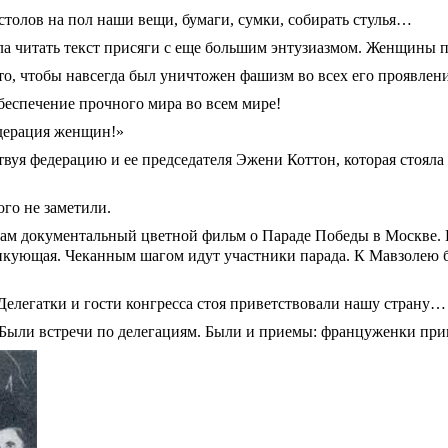
 столов на пол наши вещи, бумаги, сумки, собирать стулья…
 читать текст присяги с еще большим энтузиазмом. Женщины п
то, чтобы навсегда был уничтожен фашизм во всех его проявлен
беспечение прочного мира во всем мире!
едерация женщин!»
вуя федерацию и ее председателя Эжени Коттон, которая стояла
ого не заметили.
ам документальный цветной фильм о Параде Победы в Москве. На
 ликующая. Чеканным шагом идут участники парада. К Мавзолею
. Делегатки и гости конгресса стоя приветствовали нашу страну…
 Были встречи по делегациям. Были и приемы: француженки приг