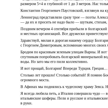
размером 5×4 и глубиной от 1 до 3 метров. Нас тол
Константин Георгиевич Паустовский, взглянув на ку
Ленинград представляли сразу трое — поэты Алекса
— да их и просить не надо было — шуткам, стихам,
Поздним вечером 4 сентября прибыли в болгарский 
и местных организаций. Все дружески приветствуют
Здравствуй, милая и дорогая нашему сердцу Болгар
с Георгием Димитровым, вспоминаю многих своих бо
Бродим по красивым зеленым улицам Варны. И вот т
спутникам попробовать болгарской минеральной вод
воды. Но зато мы его пили коллективно.
И вот прощай, Болгария! Впереди Турция. Греция…
Столько лет прошло! Столько событий! Я помню Бо
огромного моста.
В Афинах мы поднялись к чудесному храму Зевса. Не
Я всегда любила петь, а Италия совершила чудо — в
итальянские шоферы. Пели и русские и итальянские
в руки.