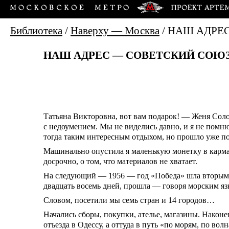
Библиотека
/
Наверху — Москва
/
НАШ АДРЕ
НАШ АДРЕС — СОВЕТСКИЙ СОЮ
Татьяна Викторовна, вот вам подарок! — Женя Соло
с недоумением. Мы не виделись давно, и я не помн
тогда таким интересным отдыхом, но прошло уже полго
Машинально опустила я маленькую монетку в карман
досрочно, о том, что материалов не хватает.
На следующий — 1956 — год «Победа» шла вторым к
двадцать восемь дней, прошла — говоря морским я
Словом, посетили мы семь стран и 14 городов…
Начались сборы, покупки, ателье, магазины. Након
отъезда в Одессу, а оттуда в путь «по морям, по вол