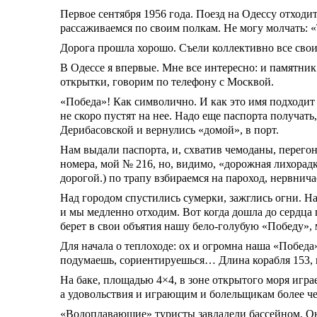
Первое сентября 1956 года. Поезд на Одессу отходи
рассаживаемся по своим полкам. Не могу молчать: 
Дорога прошла хорошо. Съели коллективно все свои
В Одессе я впервые. Мне все интересно: и памятни
открытки, говорим по телефону с Москвой.
«Победа»! Как символично. И как это имя подходит 
не скоро пустят на нее. Надо еще паспорта получать
Дерибасовской и вернулись «домой», в порт.
Нам выдали паспорта, и, схватив чемоданы, перегон
номера, мой № 216, но, видимо, «дорожная лихорад
дорогой.) по трапу взбираемся на пароход, нервнича
Над городом спустились сумерки, зажглись огни. 
и мы медленно отходим. Вот когда дошла до сердца 
берет в свои объятия нашу бело-голубую «Победу»,
Для начала о теплоходе: ох и огромна наша «Победа
подумаешь, сориентируешься… Длина корабля 153, ш
На баке, площадью 4×4, в зоне открытого моря играем
а удовольствия и играющим и болельщикам более че
«Водоплавающие» туристы завладели бассейном. Он,