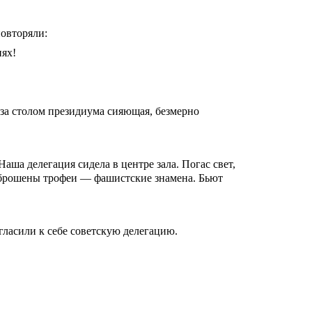
овторяли:
иях!
 за столом президиума сияющая, безмерно
ша делегация сидела в центре зала. Погас свет,
 брошены трофеи — фашистские знамена. Бьют
ласили к себе советскую делегацию.