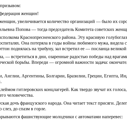
 призывом:
 федерация женщин!
женщин, увеличивается количество организаций — было их сорок
ильевна Попова — тогда председатель Комитета советских женщ
сполкома Краснопресненского района. Эту красивую голубогла
 госпиталях. Она потеряла в годы войны любимого мужа, видела с
ттон поднялась на трибуну, зал встретил ее — посланца велико
, — встретиться в дни, озаренные радостью победы над врагами 
ческой борьбы. Впереди — огромной важности задача: окончате
, Англии, Аргентины, Болгарии, Бразилии, Греции, Египта, И
.
ймом гитлеровских концлагерей. Как твердо звучат их голоса,
его человечества.
ая дочъ французского народа. Она читает текст присяги. Делега
слез, до спазм в горле.
 врываются фашиствующие молодчики с автоматами наперевес: