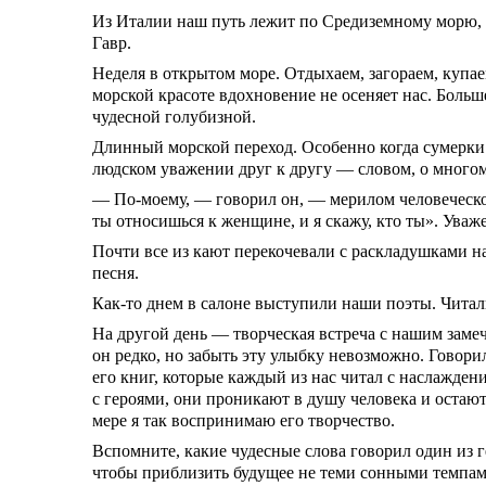
Из Италии наш путь лежит по Средиземному морю, 
Гавр.
Неделя в открытом море. Отдыхаем, загораем, купа
морской красоте вдохновение не осеняет нас. Больш
чудесной голубизной.
Длинный морской переход. Особенно когда сумерки 
людском уважении друг к другу — словом, о многом
— По-моему, — говорил он, — мерилом человеческо
ты относишься к женщине, и я скажу, кто ты». Уваж
Почти все из кают перекочевали с раскладушками на 
песня.
Как-то днем в салоне выступили наши поэты. Чита
На другой день — творческая встреча с нашим заме
он редко, но забыть эту улыбку невозможно. Говорил
его книг, которые каждый из нас читал с наслажден
с героями, они проникают в душу человека и остаютс
мере я так воспринимаю его творчество.
Вспомните, какие чудесные слова говорил один из г
чтобы приблизить будущее не теми сонными темпам