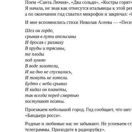
Поем «Санта Лючия», «Два сольди», «Костры горят»
Я начала, не зная как отнесутся итальянцы к этой 
а по окончании гид схватил микрофон и закричал: 
И мне вспомнились стихи Николая Асеева — «Песнь
Шел он гордо,
срывая в пути апельсины
И бросая с размаху
В пруды и трясины,
те плоды
под луною
В воде золотели,
И на дно не спускались,
И тонуть не хотели.
Будто с неба срывал
И кидал он планеты,
так всегда перед смертью
поступают поэты.
Проезжаем небольшой город. Гид сообщает, что шес
«Бандьера росса».
Родные и любимые нас не забывают. Не успеваем ст
телеграммы. Приходите в радиорубку».