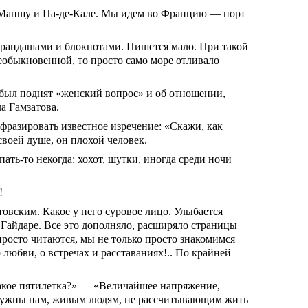
а-Маншу и Па-де-Кале. Мы идем во Францию — порт
карандашами и блокнотами. Пишется мало. При такой
необыкновенной, то просто само море отливало
 был поднят «женский вопрос» и об отношении,
а Гамзатова.
разировать известное изречение: «Скажи, как
своей душе, он плохой человек.
ать-то некогда: хохот, шутки, иногда среди ночи
!
овским. Какое у него суровое лицо. Улыбается
о Гайдаре. Все это дополняло, расширяло страницы
просто читаются, мы не только просто знакомимся
 любви, о встречах и расставаниях!.. По крайней
 такое пятилетка?» — «Величайшее напряжение,
е нужны нам, живым людям, не рассчитывающим жить