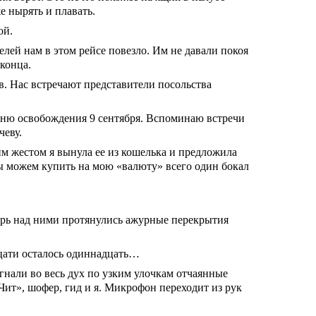
е нырять и плавать.
ой.
лей нам в этом рейсе повезло. Им не давали покоя
конца.
в. Нас встречают представители посольства
 Дню освобождения 9 сентября. Вспоминаю встречи
чеву.
м жестом я вынула ее из кошелька и предложила
мы можем купить на мою «валюту» всего один бокал
ерь над ними протянулись ажурные перекрытия
дцати осталось одиннадцать…
 гнали во весь дух по узким улочкам отчаянные
ит», шофер, гид и я. Микрофон переходит из рук