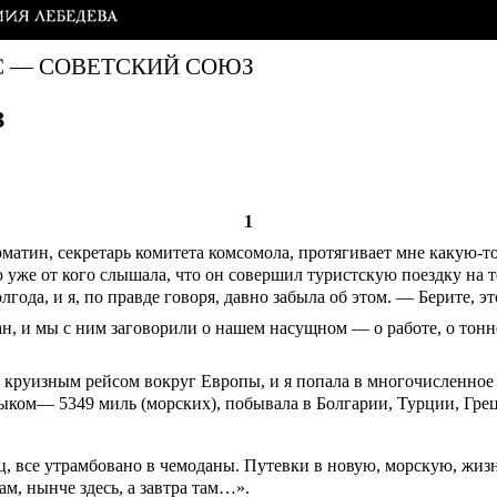
С — СОВЕТСКИЙ СОЮЗ
З
1
матин, секретарь комитета комсомола, протягивает мне какую-т
ю уже от кого слышала, что он совершил туристскую поездку на 
да, и я, по правде говоря, давно забыла об этом. — Берите, это
, и мы с ним заговорили о нашем насущном — о работе, о тонне
руизным рейсом вокруг Европы, и я попала в многочисленное п
зыком— 5349 миль (морских), побывала в Болгарии, Турции, Гр
ец, все утрамбовано в чемоданы. Путевки в новую, морскую, жиз
нам, нынче здесь, а завтра там…».