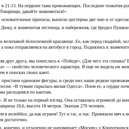
т в 21-13. На перроне тьма провожающих. Последние пожатия рук
«Товарищи, давайте знакомиться!»
 основательные припасы, выпили цистерны две чаю и от одесск
к Дюку, и знаменитая лестница, и набережная, где бродил Пушк
к величавой белоснежной красавице. Ее, как перед свадьбой, хо
, а пока отправляемся на автобусе в город. Поднялись к знамени
яя друг друга, мы понеслись к «Победе». (Для чего эта спешка?
ка» — свойство человеческого характера. Я еще не видела ни ж
ем в поисках своих кают.
На пристани одинокие фигуры, и среди них наши редкие провож
песня: «В тумане скрылась милая Одесса». Поем ее, а сердце поч
 мы расходимся по каютам.
». И не только на первый взгляд. Она оставалась огромной до ко
ирина 18,6, высота 18 метров. Экипаж 270 человек.
 в волейбол, да как играем! Тут и гас, и пас. Привязали мяч к в
м достаточно.
 конечно, и отдаленно не напоминает «Москву» у Кропоткински