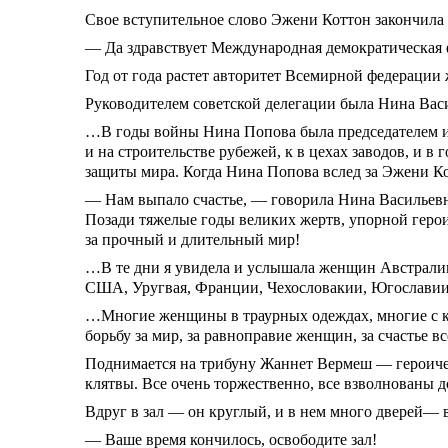
Свое вступительное слово Эжени Коттон закончила
— Да здравствует Международная демократическая
Год от года растет авторитет Всемирной федерации 
Руководителем советской делегации была Нина Вас
…В годы войны Нина Попова была председателем и
и на строительстве рубежей, к в цехах заводов, и в
защиты мира. Когда Нина Попова вслед за Эжени Ко
— Нам выпало счастье, — говорила Нина Васильевна
Позади тяжелые годы великих жертв, упорной герои
за прочный и длительный мир!
…В те дни я увидела и услышала женщин Австралии
США, Уругвая, Франции, Чехословакии, Югославии
…Многие женщины в траурных одеждах, многие с кле
борьбу за мир, за равноправие женщин, за счастье вс
Поднимается на трибуну Жаннет Вермеш — героическ
клятвы. Все очень торжественно, все взволнованы до 
Вдруг в зал — он круглый, и в нем много дверей—
— Ваше время кончилось, освободите зал!