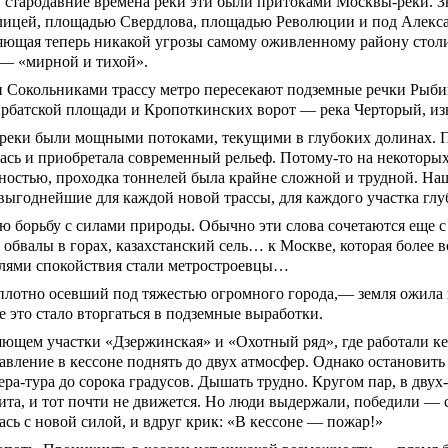
 стародавние времена реки эти были притоками Москвы-реки. Зн
 улицей, площадью Свердлова, площадью Революции и под Алекс
яющая теперь никакой угрозы самому оживленному району столи
ю — «мирной и тихой».
 Сокольниками трассу метро пересекают подземные речки Рыбинк
Арбатской площади и Кропоткинских ворот — река Черторый, из
, реки были мощными потоками, текущими в глубоких долинах.
ась и приобретала современный рельеф. Потому-то на некоторых
ностью, проходка тоннелей была крайне сложной и трудной. Н
выгоднейшие для каждой новой трассы, для каждого участка гл
 борьбу с силами природы. Обычно эти слова сочетаются еще с
обвалы в горах, казахстанский сель… к Москве, которая более в
елями спокойствия стали метростроевцы…
плотно осевший под тяжестью огромного города,— земля ожила 
 это стало вторгаться в подземные выработки.
няющем участки «Дзержинская» и «Охотный ряд», где работали к
ление в кессоне поднять до двух атмосфер. Однако остановить 
пера-тура до сорока градусов. Дышать трудно. Кругом пар, в дву
щита, и тот почти не движется. Но люди выдержали, победили —
сь с новой силой, и вдруг крик: «В кессоне — пожар!»