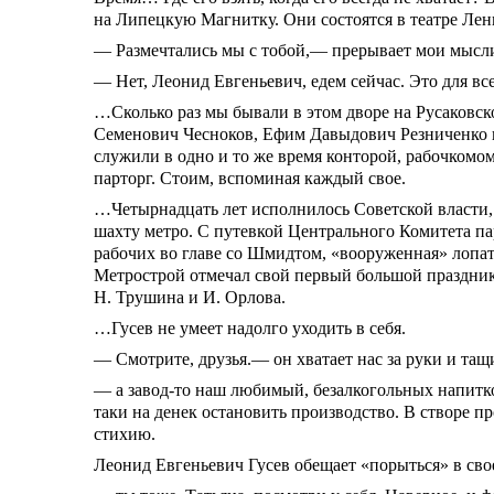
на Липецкую Магнитку. Они состоятся в театре Лен
— Размечтались мы с тобой,— прерывает мои мысли 
— Нет, Леонид Евгеньевич, едем сейчас. Это для все
…Сколько раз мы бывали в этом дворе на Русаковс
Семенович Чесноков, Ефим Давыдович Резниченко и 
служили в одно и то же время конторой, рабочкомо
парторг. Стоим, вспоминая каждый свое.
…Четырнадцать лет исполнилось Советской власти,
шахту метро. С путевкой Центрального Комитета 
рабочих во главе со Шмидтом, «вооруженная» лопат
Метрострой отмечал свой первый большой праздник
Н. Трушина и И. Орлова.
…Гусев не умеет надолго уходить в себя.
— Смотрите, друзья.— он хватает нас за руки и та
— а завод-то наш любимый, безалкогольных напитко
таки на денек остановить производство. В створе п
стихию.
Леонид Евгеньевич Гусев обещает «порыться» в сво