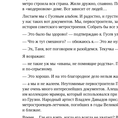
метро строила вся страна. Жили дружно, спаянно. П
в «модерновом» доме. Все зависит от людей…
Листаем мы с Гусевым альбом. И радостно, и груст
у нас таких вот документов. Мы, первостроители, з
история советского метростроения. Собрать бы все 
— Это было бы здорово! — подтверждаю я. Гусев ул
— Что ж тут смешного? — обижаюсь я.— Это же ну
— Эх, Таня, вот поговорим и разойдемся. Текучка —
Я возражаю:
— не такие уж мы «иваны, не помнящие родства». Па
и по-серьезному.
— Это хорошо. И на это благородное дело нельзя жа
— а мы и не жалеем. Неутомимые первостроители П
уже очень много интереснейших документов. Алеша 
им коллекцию мрамора, который использовался при 
из Грузии. Народный артист Владлен Давыдов присл
метростроевцев-летчиков, погибших в годы Велик
и близкие.
Время… Где его взять, когда его всегда не хватает