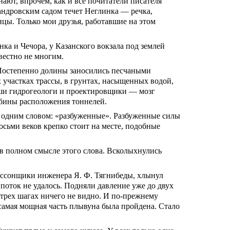
ают, впрочем, как и все почитатели писателя
андровским садом течет Неглинка — речка,
цы. Только мои друзья, работавшие на этом
а и Чечора, у Казанского вокзала под землей
вестно не многим.
 Постепенно долины заносились песчаными
 участках трассы, в грунтах, насыщенных водой,
аши гидрогеологи и проектировщики — мозг
убины расположения тоннелей.
 одним словом: «разбуженные». Разбуженные силы
осьми веков крепко стоит на месте, подобные
в полном смысле этого слова. Всколыхнулись
ессонщики инженера Я. Ф. Тягнибеды, хлынул
поток не удалось. Подняли давление уже до двух
х-трех шагах ничего не видно. И по-прежнему
 самая мощная часть плывуна была пройдена. Стало