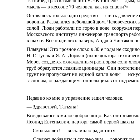
Тягнибеда рассказывал потом: «В тоннеле — дым, к
мысль — в кессоне 70 человек, как их спасти?»
Оставалось только одно средство — снять давление 
воронка. Развалился небольшой дом. Человеческих 
силой. Люди работали по горло в воде, сооружая 
Московского института инженеров транспорта работа
в шахте. Все поднялись наверх, Андрей Чистяков не
Плывуны! Это грозное слово в
30-е
годы не сходило
Н. Г. Тупак и Я. А. Дорман (ныне доктора техниче
Мороз создается охлажденным раствором соли хлори
труб образуются ледяные цилиндры. Они постепенн
грунт не пропускает ни единой капли воды — искус
заслоном, ограждающим тоннельщиков от подземно
Недавно ко мне в управление зашел человек.
— Здравствуй, Татьяна!
Вглядываюсь в милое доброе лицо. Как оно знакомо
Леонид Евгеньевич, парторг самой первой шахты.
— Сколько лет! — восклицаю радостно я.
— Следует добавить: и сколько зим,— говорит он.—