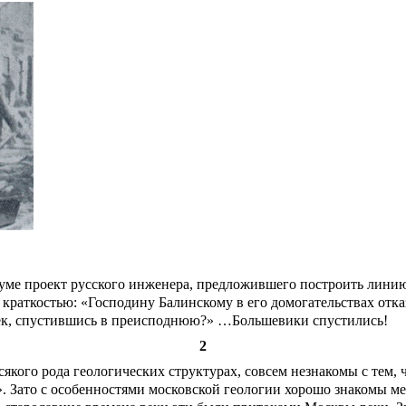
думе проект русского инженера, предложившего построить линию
й краткостью: «Господину Балинскому в его домогательствах отк
овек, спустившись в преисподнюю?» …Большевики спустились!
2
якого рода геологических структурах, совсем незнакомы с тем, 
». Зато с особенностями московской геологии хорошо знакомы м