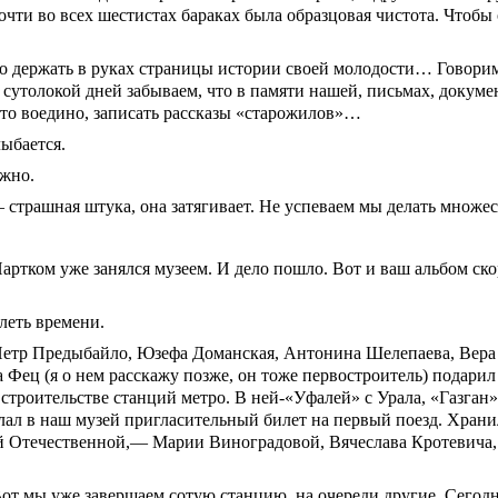
очти во всех шестистах бараках была образцовая чистота. Чтобы 
но держать в руках страницы истории своей молодости… Говори
а сутолокой дней забываем, что в памяти нашей, письмах, доку
это воедино, записать рассказы «старожилов»…
ыбается.
жно.
 страшная штука, она затягивает. Не успеваем мы делать множес
ртком уже занялся музеем. И дело пошло. Вот и ваш альбом ско
леть времени.
етр Предыбайло, Юзефа Доманская, Антонина Шелепаева, Вера 
Фец (я о нем расскажу позже, он тоже первостроитель) подарил
строительстве станций метро. В ней-«Уфалей» с Урала, «Газган
ал в наш музей пригласительный билет на первый поезд. Храни
ой Отечественной,— Марии Виноградовой, Вячеслава Кротевича
? Вот мы уже завершаем сотую станцию, на очереди другие. Сего