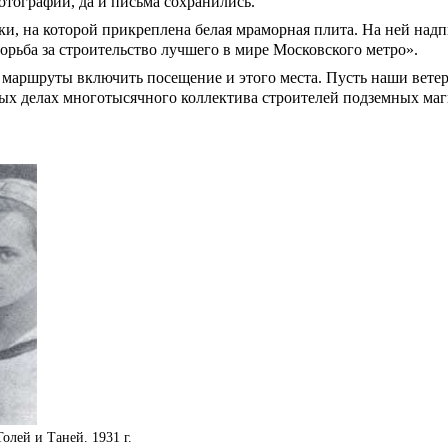
фотографии, да и письма сохранились.
, на которой прикреплена белая мраморная плита. На ней надпи
борьба за строительство лучшего в мире Московского метро».
 маршруты включить посещение и этого места. Пусть наши вете
ых делах многотысячного коллектива строителей подземных маг
олей и Таней. 1931 г.