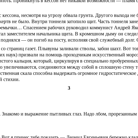
опоть. Проникнуть в кессон нет никакой возможности — пламя б
с кессона, несмотря на угрозу обвала грунта. Другого выхода н
жертв не было. Внутри тоннеля затопило щит. Часть тоннеля зан
перемычки… Спасением рабочих руководил коммунист Андрей Як
л заместителем начальника щита. В кромешном дыму он следил з
 поднялся — он погиб на посту, исполняя свой служебный долг.
 со страниц газет. Плывуны заливали стволы, забои шахт. Вот т
ских наук) призвали на помощь проходчикам искусственный моро
стого кальция, который, циркулируя в специально пробуренных 
о увеличиваются, соединяются между собой в сплошную стену 
ственная скала способна выдержать огромное гидростатическое 
й стихии.
3
. Знакомо и выражение пытливых глаз. Надо лбом, прорезанным
 Вот я принес тебе показать.— Леонид Евгеньевич бережно клад