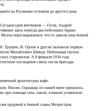
ть.
вать на Русаковке отложим до другого раза.
 Сегодня едем вчетвером — Гусев, Андрей
оявшие здесь некогда два небольших барака
 Молча переглядываемся: что-то замолк наш боевой
 Н. Трушин, И. Орлов и другие заложили первую
аритон Михайлович Шмидт. Небольшая группа
ских старожилов. А 8 февраля 1934 года
 Почетную последнюю смену несли бригады
временной архитектуры кафе.
опили. Вволю. Однажды по нашей вине пришлось-
е же при помощи сена, пакли, клиньев угомонили
узея трудовой и боевой славы Метростроя.