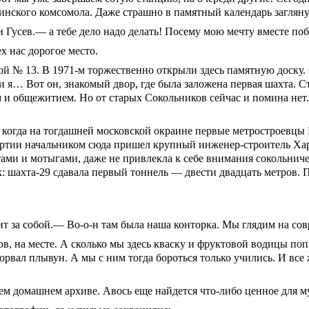
инского комсомола. Даже страшно в памятный календарь загляну
Гусев.— а тебе дело надо делать! Посему мою мечту вместе побы
х нас дорогое место.
кой № 13. В
1971-м
торжественно открыли здесь памятную доску.
я… Вот он, знакомый двор, где была заложена первая шахта. Ст
м и общежитием. Но от старых Сокольников сейчас и помина нет.
 когда на тогдашней московской окраине первые метростроевцы
партии начальником сюда пришел крупный инженер-строитель Х
ами и мотыгами, даже не привлекла к себе внимания сокольниче
: шахта-29 сдавала первый тоннель — двести двадцать метров.
щит за собой.— Во-о-н там была наша конторка. Мы глядим на со
в, на месте. А сколько мы здесь кваску и фруктовой водицы п
рорвал плывун. А мы с ним тогда бороться только учились. И вс
ем домашнем архиве. Авось еще найдется что-либо ценное для м