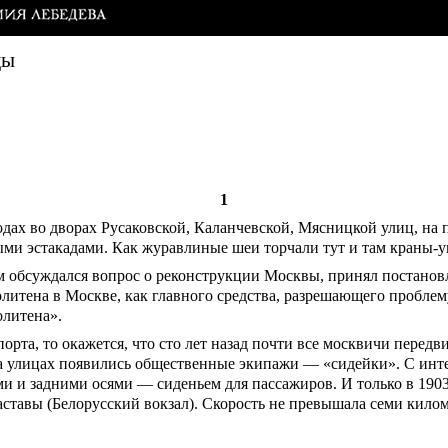
цы
1
дах во дворах Русаковской, Каланчевской, Мясницкой улиц, на 
ми эстакадами. Как журавлиные шеи торчали тут и там краны-у
 обсуждался вопрос о реконструкции Москвы, принял постанов
итена в Москве, как главного средства, разрешающего проблем
олитена».
орта, то окажется, что сто лет назад почти все москвичи перед
а улицах появились общественные экипажи — «сидейки». С инте
и и задними осями — сиденьем для пассажиров. И только в 190
аставы (Белорусский вокзал). Скорость не превышала семи килом