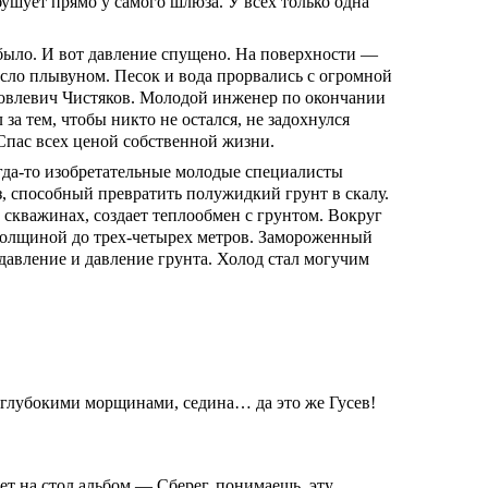
ушует прямо у самого шлюза. У всех только одна
е было. И вот давление спущено. На поверхности —
есло плывуном. Песок и вода прорвались с огромной
овлевич Чистяков. Молодой инженер по окончании
а тем, чтобы никто не остался, не задохнулся
 Спас всех ценой собственной жизни.
огда-то изобретательные молодые специалисты
з, способный превратить полужидкий грунт в скалу.
скважинах, создает теплообмен с грунтом. Вокруг
толщиной до трех-четырех метров. Замороженный
давление и давление грунта. Холод стал могучим
 глубокими морщинами, седина… да это же Гусев!
ет на стол альбом.— Сберег, понимаешь, эту