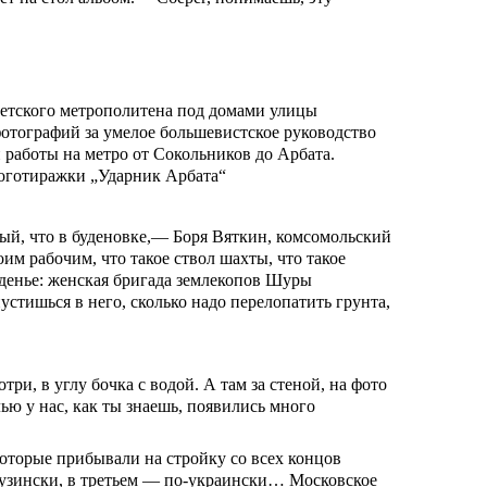
етского метрополитена под домами улицы
 фотографий за умелое большевистское руководство
й работы на метро от Сокольников до Арбата.
ноготиражки „Ударник Арбата“
ный, что в буденовке,— Боря Вяткин, комсомольский
м рабочим, что такое ствол шахты, что такое
яденье: женская бригада землекопов Шуры
стишься в него, сколько надо перелопатить грунта,
и, в углу бочка с водой. А там за стеной, на фото
ю у нас, как ты знаешь, появились много
которые прибывали на стройку со всех концов
грузински, в третьем — по-украински… Московское