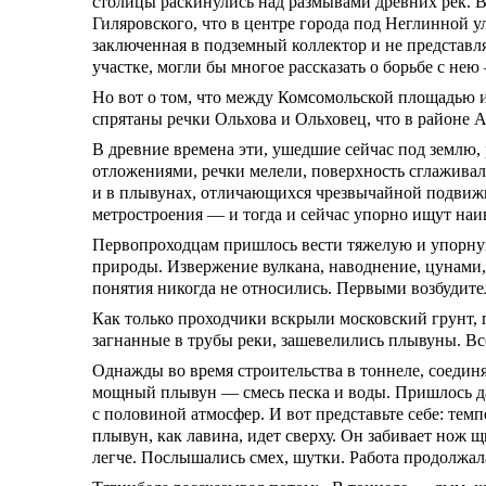
столицы раскинулись над размывами древних рек. В
Гиляровского, что в центре города под Неглинной
заключенная в подземный коллектор и не представл
участке, могли бы многое рассказать о борьбе с не
Но вот о том, что между Комсомольской площадью и
спрятаны речки Ольхова и Ольховец, что в районе 
В древние времена эти, ушедшие сейчас под землю
отложениями, речки мелели, поверхность сглаживал
и в плывунах, отличающихся чрезвычайной подвиж
метростроения — и тогда и сейчас упорно ищут наи
Первопроходцам пришлось вести тяжелую и упорную
природы. Извержение вулкана, наводнение, цунами, 
понятия никогда не относились. Первыми возбудит
Как только проходчики вскрыли московский грунт, 
загнанные в трубы реки, зашевелились плывуны. Все
Однажды во время строительства в тоннеле, соеди
мощный плывун — смесь песка и воды. Пришлось дав
с половиной атмосфер. И вот представьте себе: тем
плывун, как лавина, идет сверху. Он забивает нож 
легче. Послышались смех, шутки. Работа продолжала