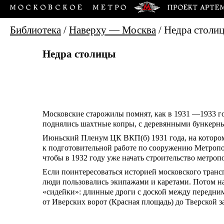
Библиотека
/
Наверху — Москва
/
Недра столи
Недра столицы
Московские старожилы помнят, как в 1931 —1933 го
поднялись шахтные копры, с деревянными бункерны
Июньский Пленум ЦК ВКП(б) 1931 года, на котором
к подготовительной работе по сооружению Метропол
чтобы в 1932 году уже начать строительство метроп
Если поинтересоваться историей московского трансп
люди пользовались экипажами и каретами. Потом н
«сидейки»: длинные дроги с доской между передним
от Иверских ворот (Красная площадь) до Тверской з