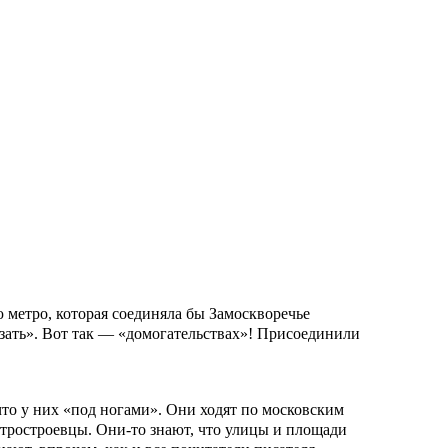
 метро, которая соединяла бы Замоскворечье
азать». Вот так — «домогательствах»! Присоединили
что у них «под ногами». Они ходят по московским
етростроевцы. Они-то знают, что улицы и площади