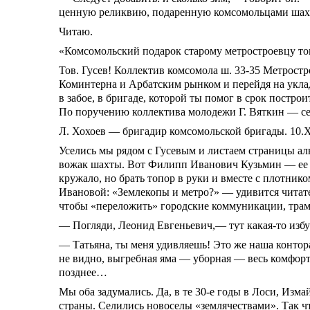
ценную реликвию, подаренную комсомольцами шахты.
Читаю.
«Комсомольский подарок старому метростроевцу тов
Тов. Гусев! Коллектив комсомола ш.
33-35
Метростро
Коминтерна и Арбатским рынком и перейдя на укладк
в забое, в бригаде, которой ты помог в срок постр
По поручению коллектива молодежи Г. Вяткин — се
Л. Хохоев — бригадир комсомольской бригады. 10.ХI
Уселись мы рядом с Гусевым и листаем страницы ал
вожак шахты. Вот Филипп Иванович Кузьмин — ее на
кружало, но брать топор в руки и вместе с плотни
Ивановой: «Землекопы и метро?» — удивится читател
чтобы «переложить» городские коммуникации, трам
— Погляди, Леонид Евгеньевич,— тут какая-то избу
— Татьяна, ты меня удивляешь! Это же наша контора
не видно, выгребная яма — уборная — весь комфорт
позднее…
Мы оба задумались. Да, в те
30-е
годы в Лоси, Измай
страны. Селились новоселы «землячествами». Так ч