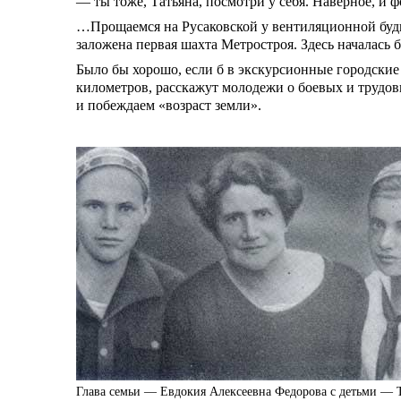
— ты тоже, Татьяна, посмотри у себя. Наверное, и 
…Прощаемся на Русаковской у вентиляционной будки
заложена первая шахта Метростроя. Здесь началась 
Было бы хорошо, если б в экскурсионные городские
километров, расскажут молодежи о боевых и трудов
и побеждаем «возраст земли».
Глава семьи — Евдокия Алексеевна Федорова с детьми — Т