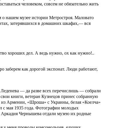
оставаться человеком, совсем не обязательно жить
м о нашем музее истории Метростроя. Маловато
ментах, затерявшихся в домашних шкафах,— вся
тво хороших дел. А ведь нужно, ох как нужно!..
ро заберем как дорогой экспонат. Люди работают,
Леденева — да разве всех перечислишь — собрали
 свои книги, ветеран Кузнецов принес собранную
» из Армении, «Шроша» с Украины, белая «Коелча»
л с мая 1935 года. Фотографии молодых
, Аркадия Чернышева отдали музею их родные
дня у меня проводы комсомольцев, едущих