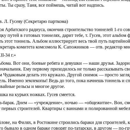
 Ты сразу, Таня, все поймешь, читай вот надпись.
. Л. Гусеву (Секретарю парткома)
я Арбатского радиуса, окончив строительство тоннелей
1-го
сов
у путей в готовых тоннелях, дарит тебе, т. Гусев, этот альбом
оить этот тоннель. Альбом иллюстрирует весь твой путь партийно
кретарь комитета комсомола К. Сапожников — отв. редактор м
I-34 г.»
ьбома. Вот они, боевые ребята и девушки — наши друзья. Задор
чальник. Ему первому приходилось не только рассказывать свои
ком Чудаковым делать это кружало. Другой снимок — просто загл
ь. Именно землекопы! Ведь до того, пока начнешь тоннель и спу
вайные рельсы и многое другое.
шка на курьих ножках. Гусев смеется.
-барак. Днем — «учреждение», ночью — «общежитие». Вон, смотр
 первых строителей. Квартиры с ваннами и полированной мебель
лове, на Филях, в Ростокине строились бараки для строителей, 
то бывало в одном бараке говорят по-татарски, в другом — по-