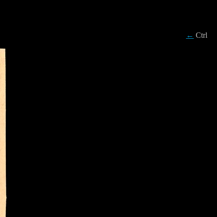
←
Ctrl