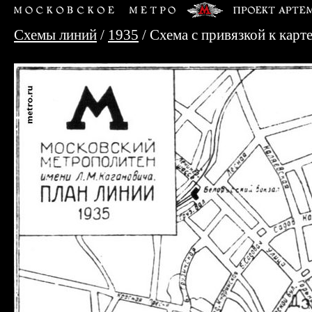
Схемы линий
/
1935
/ Схема с привязкой к кар