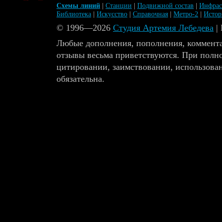
Схемы линий
|
Станции
|
Подвижной состав
|
Инфрас
Библиотека
|
Искусство
|
Справочная
|
Метро-2
|
Исто
© 1996—2026
Студия Артемия Лебедева
|
Любые дополнения, пополнения, коммента
отзывы весьма приветствуются. При полн
цитировании, заимствовании, использова
обязательна.