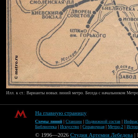
Илл. к ст.: Варианты новых линий метро. Беседа с начальником Метро
На главную страницу
Схемы линий
|
Станции
|
Подвижной состав
|
Инфрас
Библиотека
|
Искусство
|
Справочная
|
Метро-2
|
Исто
© 1996—2026
Студия Артемия Лебедева
|