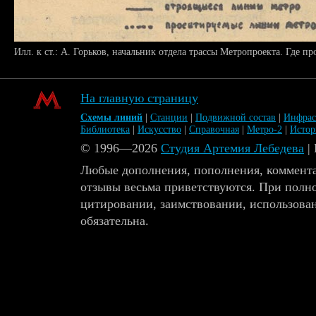
Илл. к ст.: А. Горьков, начальник отдела трассы Метропроекта. Где пр
На главную страницу
Схемы линий
|
Станции
|
Подвижной состав
|
Инфрас
Библиотека
|
Искусство
|
Справочная
|
Метро-2
|
Исто
© 1996—2026
Студия Артемия Лебедева
|
Любые дополнения, пополнения, коммента
отзывы весьма приветствуются. При полн
цитировании, заимствовании, использова
обязательна.