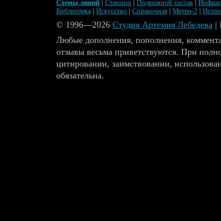
Схемы линий
|
Станции
|
Подвижной состав
|
Инфрас
Библиотека
|
Искусство
|
Справочная
|
Метро-2
|
Исто
© 1996—2026
Студия Артемия Лебедева
|
Любые дополнения, пополнения, коммента
отзывы весьма приветствуются. При полн
цитировании, заимствовании, использова
обязательна.