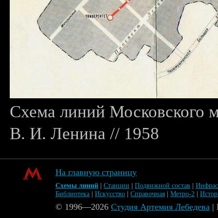
Схема линий Московского 
В. И. Ленина // 1958
На главную страницу
Схемы линий
|
Станции
|
Подвижной состав
|
Инфрас
Библиотека
|
Искусство
|
Справочная
|
Метро-2
|
Исто
© 1996—2026
Студия Артемия Лебедева
|