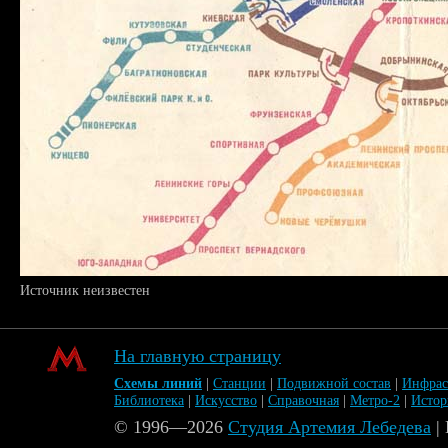
Источник неизвестен
На главную страницу
Схемы линий
|
Станции
|
Подвижной состав
|
Инфрас
Библиотека
|
Искусство
|
Справочная
|
Метро-2
|
Исто
© 1996—2026
Студия Артемия Лебедева
|