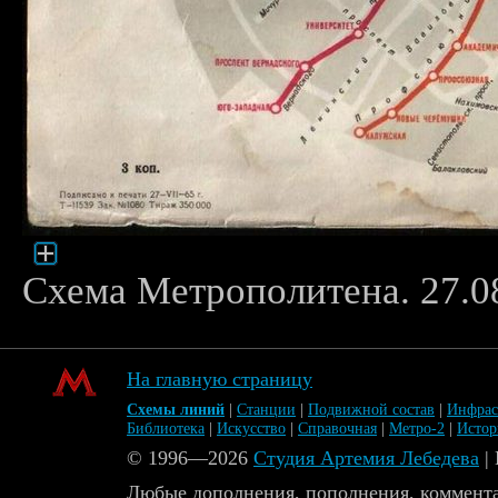
Схема Метрополитена. 27.0
На главную страницу
Схемы линий
|
Станции
|
Подвижной состав
|
Инфрас
Библиотека
|
Искусство
|
Справочная
|
Метро-2
|
Исто
© 1996—2026
Студия Артемия Лебедева
|
Любые дополнения, пополнения, коммента