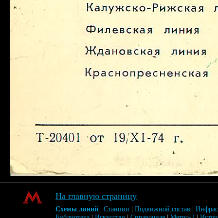
На главную страницу
Схемы линий
|
Станции
|
Подвижной состав
|
Инфрас
Библиотека
|
Искусство
|
Справочная
|
Метро-2
|
Исто