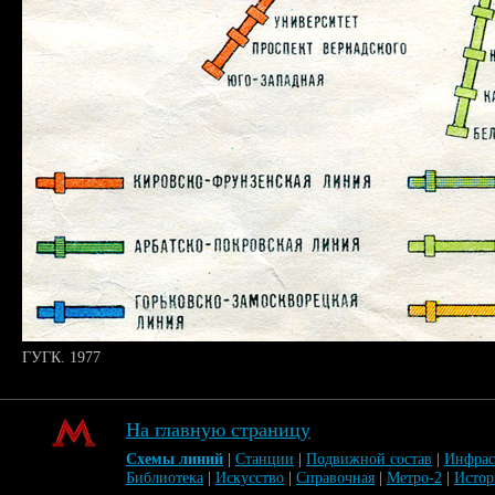
ГУГК. 1977
На главную страницу
Схемы линий
|
Станции
|
Подвижной состав
|
Инфрас
Библиотека
|
Искусство
|
Справочная
|
Метро-2
|
Исто