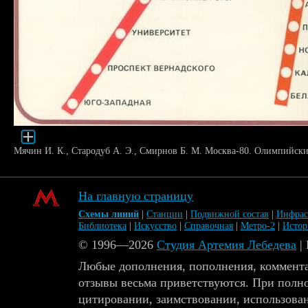
Мячин И. К., Стародуб А. Э., Смирнов Б. М. Москва-80. Олимпийски
На главную страницу
Схемы линий
|
Станции
|
Подвижной состав
|
Инфрас
Библиотека
|
Искусство
|
Справочная
|
Метро-2
|
Исто
© 1996—2026
Студия Артемия Лебедева
|
Любые дополнения, пополнения, коммента
отзывы весьма приветствуются. При полн
цитировании, заимствовании, использова