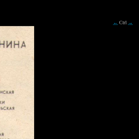
←
Ctrl
→