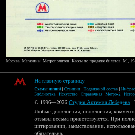
Москва. Магазины. Метрополитен. Кассы по продаже билетов. М., 19
На главную страницу
Схемы линий
|
Станции
|
Подвижной состав
|
Инфрас
Библиотека
|
Искусство
|
Справочная
|
Метро-2
|
Исто
© 1996—2026
Студия Артемия Лебедева
|
Любые дополнения, пополнения, коммента
отзывы весьма приветствуются. При полн
цитировании, заимствовании, использова
обязательна.