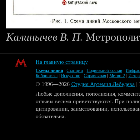
Калинычев В. П.
Метрополит
На главную страницу
Схемы линий
|
Станции
|
Подвижной состав
|
Инфрас
Библиотека
|
Искусство
|
Справочная
|
Метро-2
|
Исто
© 1996—2026
Студия Артемия Лебедева
|
Любые дополнения, пополнения, коммента
отзывы весьма приветствуются. При полн
цитировании, заимствовании, использова
обязательна.