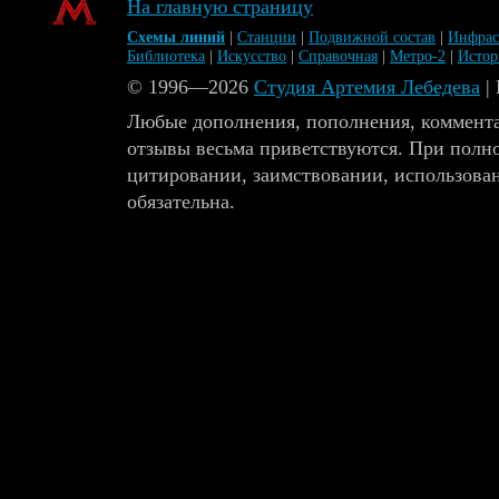
На главную страницу
Схемы линий
|
Станции
|
Подвижной состав
|
Инфрас
Библиотека
|
Искусство
|
Справочная
|
Метро-2
|
Исто
© 1996—2026
Студия Артемия Лебедева
|
Любые дополнения, пополнения, коммента
отзывы весьма приветствуются. При полн
цитировании, заимствовании, использова
обязательна.