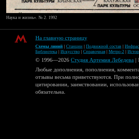
Наука и жизнь«. № 2. 1992
На главную страницу
Схемы линий
|
Станции
|
Подвижной состав
|
Инфрас
Библиотека
|
Искусство
|
Справочная
|
Метро-2
|
Исто
© 1996—2026
Студия Артемия Лебедева
|
Любые дополнения, пополнения, коммента
отзывы весьма приветствуются. При полн
цитировании, заимствовании, использова
обязательна.