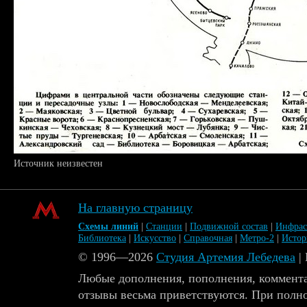
Источник неизвестен
На главную страницу
Схемы линий
|
Станции
|
Подвижной состав
|
Инфрас
Библиотека
|
Искусство
|
Справочная
|
Метро-2
|
Исто
© 1996—2026
Студия Артемия Лебедева
|
Любые дополнения, пополнения, коммента
отзывы весьма приветствуются. При полн