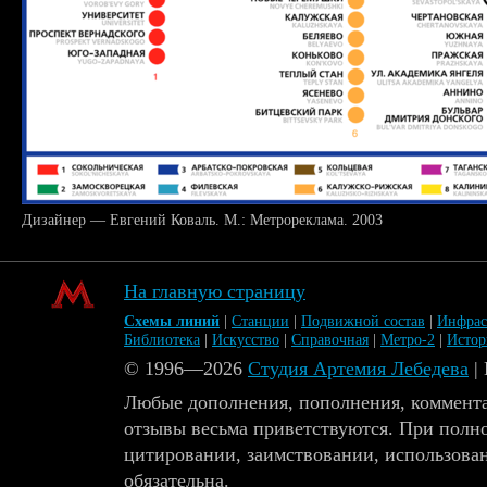
Дизайнер — Евгений Коваль. М.: Метрореклама. 2003
На главную страницу
Схемы линий
|
Станции
|
Подвижной состав
|
Инфрас
Библиотека
|
Искусство
|
Справочная
|
Метро-2
|
Исто
© 1996—2026
Студия Артемия Лебедева
|
Любые дополнения, пополнения, коммента
отзывы весьма приветствуются. При полн
цитировании, заимствовании, использова
обязательна.