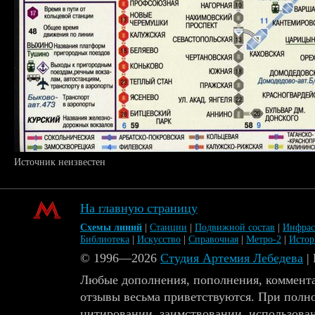
Источник неизвестен
На главную страницу
Схемы линий
|
Станции
|
Подвижной состав
|
Инфрас
Библиотека
|
Искусство
|
Справочная
|
Метро-2
|
Исто
© 1996—2026
Студия Артемия Лебедева
|
Любые дополнения, пополнения, коммента
отзывы весьма приветствуются. При полн
цитировании, заимствовании, использова