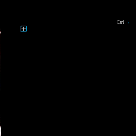
←
Ctrl
→