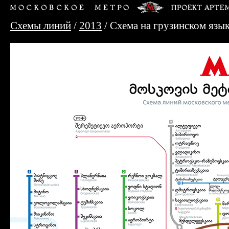
Схемы линий
/
2013
/ Схема на грузинском язы