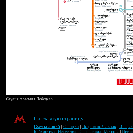
Студия Артемия Лебедева
На главную страницу
Схемы линий
|
Станции
|
Подвижной состав
|
Инфрас
Библиотека
|
Искусство
|
Справочная
|
Метро-2
|
Исто