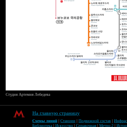
Студия Артемия Лебедева
На главную страницу
Схемы линий
|
Станции
|
Подвижной состав
|
Инфрас
Библиотека
|
Искусство
|
Справочная
|
Метро-2
|
Исто