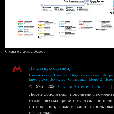
Студия Артемия Лебедева
На главную страницу
Схемы линий
|
Станции
|
Подвижной состав
|
Инфрас
Библиотека
|
Искусство
|
Справочная
|
Метро-2
|
Исто
© 1996—2026
Студия Артемия Лебедева
|
Любые дополнения, пополнения, коммента
отзывы весьма приветствуются. При полн
цитировании, заимствовании, использова
обязательна.