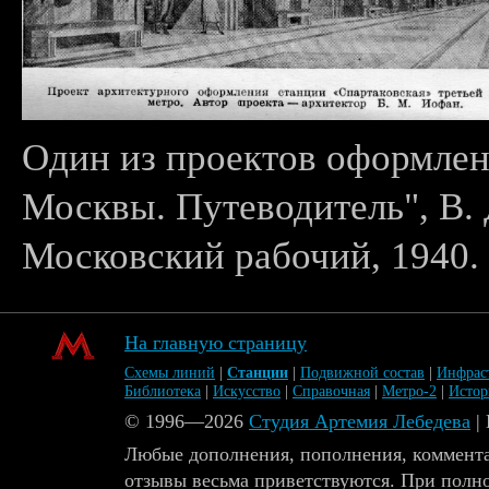
Один из проектов оформлен
Москвы. Путеводитель", В. 
Московский рабочий, 1940.
На главную страницу
Схемы линий
|
Станции
|
Подвижной состав
|
Инфрас
Библиотека
|
Искусство
|
Справочная
|
Метро-2
|
Исто
© 1996—2026
Студия Артемия Лебедева
|
Любые дополнения, пополнения, коммента
отзывы весьма приветствуются. При полн