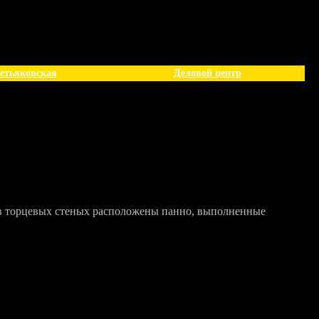
етьяковская
Деловой центр
в торцевых стеных расположены панно, выполненные