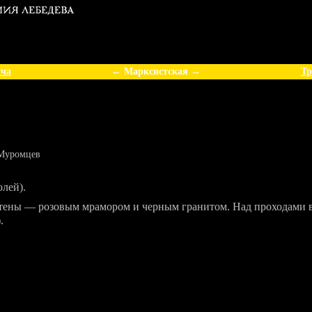
ича
← Марксистская →
Тр
 Муромцев
лей).
стены — розовым мрамором и черным гранитом. Над проходами 
.