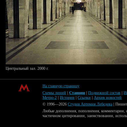
Центральный зал. 2000 г.
На главную страницу
Схемы линий
|
Станции
|
Подвижной состав
|
И
Метро-2
|
Истории
|
Ссылки
|
Архив новостей
© 1996—2026
Студия Артемия Лебедева
| Пиши
Любые дополнения, пополнения, комментарии, ф
частичном цитировании, заимствовании, испол