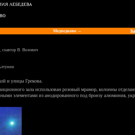
во
Медведково →
Б
 соавтор В. Волович
 Алтунин
ой и улицы Грекова.
танционного зала использован розовый мрамор, колонны отдела
нными элементами из анодированного под бронзу алюминия, ук