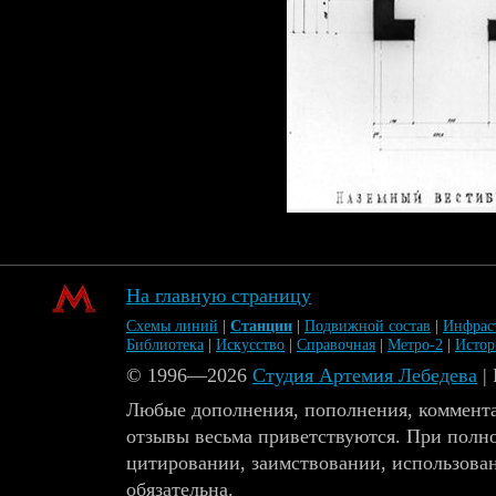
На главную страницу
Схемы линий
|
Станции
|
Подвижной состав
|
Инфрас
Библиотека
|
Искусство
|
Справочная
|
Метро-2
|
Исто
© 1996—2026
Студия Артемия Лебедева
|
Любые дополнения, пополнения, коммента
отзывы весьма приветствуются. При полн
цитировании, заимствовании, использова
обязательна.