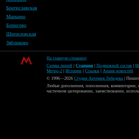
Братиславская
Марьино
Борисово
Шипиловская
Зябликово
На главную страницу
Схемы линий
|
Станции
|
Подвижной состав
|
И
Метро-2
|
Истории
|
Ссылки
|
Архив новостей
© 1996—2026
Студия Артемия Лебедева
| Пиши
Любые дополнения, пополнения, комментарии, ф
частичном цитировании, заимствовании, испол