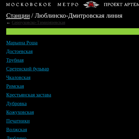
Станции
/
Люблинско-Дмитровская линия
←
Серпуховско-Тимирязевская
Марьина Роща
Достоевская
Трубная
Сретенский бульвар
Чкаловская
Римская
Крестьянская застава
Дубровка
Кожуховская
Печатники
Волжская
Люблино