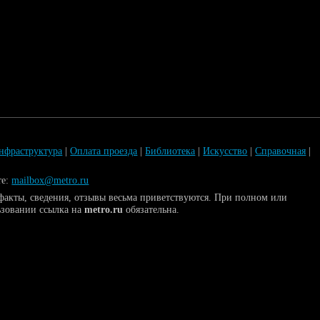
нфраструктура
|
Оплата проезда
|
Библиотека
|
Искусство
|
Справочная
|
те:
mailbox@metro.ru
акты, сведения, отзывы весьма приветствуются. При полном или
ьзовании ссылка на
metro.ru
обязательна.