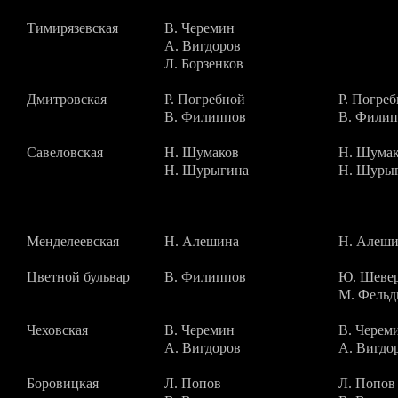
Тимирязевская
В. Черемин
А. Вигдоров
Л. Борзенков
Дмитровская
Р. Погребной
Р. Погре
В. Филиппов
В. Филип
Савеловская
Н. Шумаков
Н. Шума
Н. Шурыгина
Н. Шуры
Менделеевская
Н. Алешина
Н. Алеш
Цветной бульвар
В. Филиппов
Ю. Шевер
М. Фельд
Чеховская
В. Черемин
В. Черем
А. Вигдоров
А. Вигдо
Боровицкая
Л. Попов
Л. Попов