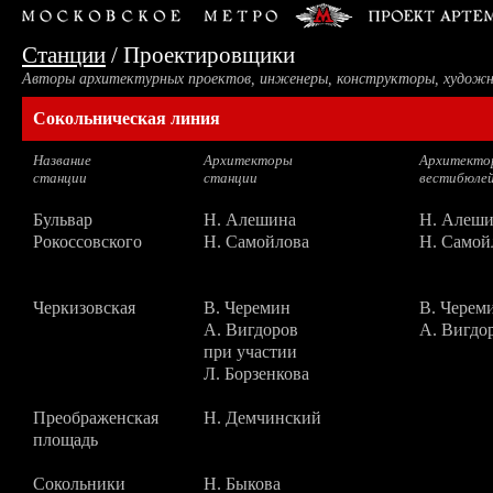
Станции
/
Проектировщики
Авторы архитектурных проектов, инженеры, конструкторы, художн
Сокольническая линия
Название
Архитекторы
Архитекто
станции
станции
вестибюле
Бульвар
Н. Алешина
Н. Алеш
Рокоссовского
Н. Самойлова
Н. Самой
Черкизовская
В. Черемин
В. Черем
А. Вигдоров
А. Вигдо
при участии
Л. Борзенкова
Преображенская
Н. Демчинский
площадь
Сокольники
Н. Быкова