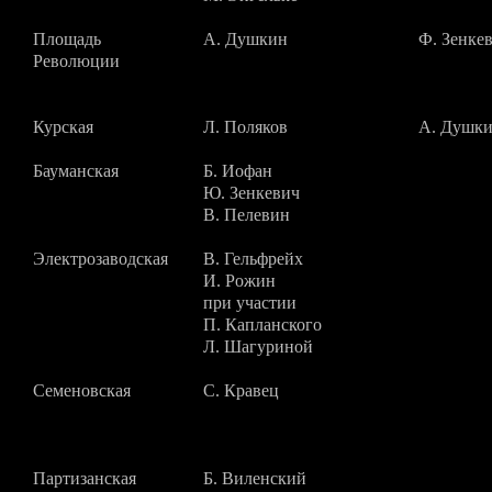
Площадь
А. Душкин
Ф. Зенке
Революции
Курская
Л. Поляков
А. Душк
Бауманская
Б. Иофан
Ю. Зенкевич
В. Пелевин
Электрозаводская
В. Гельфрейх
И. Рожин
при участии
П. Капланского
Л. Шагуриной
Семеновская
С. Кравец
Партизанская
Б. Виленский