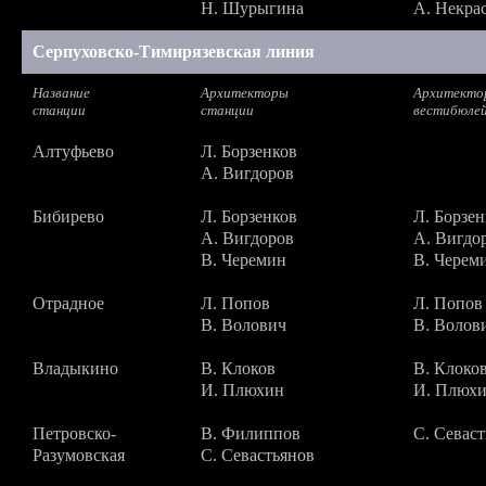
Н. Шурыгина
А. Некра
Серпуховско-Тимирязевская линия
Название
Архитекторы
Архитекто
станции
станции
вестибюле
Алтуфьево
Л. Борзенков
А. Вигдоров
Бибирево
Л. Борзенков
Л. Борзен
А. Вигдоров
А. Вигдо
В. Черемин
В. Черем
Отрадное
Л. Попов
Л. Попов
В. Волович
В. Волов
Владыкино
В. Клоков
В. Клоко
И. Плюхин
И. Плюх
Петровско-
В. Филиппов
С. Севас
Разумовская
С. Севастьянов