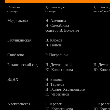
Название
Архитекторы
Архитекто
станции
станции
вестибюле
Медведково
Н. Алешина
Н. Самойлова
соавтор В. Волович
Бабушкинская
В. Клоков
Л. Попов
Свиблово
Р. Погребной
Ботанический сад
Н. Демчинский
Н. Демчи
Ю. Колесникова
Ю. Колес
ВДНХ
Н. Быкова
И. Таранов
И. Гохарь-Хармандарян
Ю. Черепанов
Алексеевская
С. Кравец
С. Краве
Ю. Колесникова
Ю. Колес