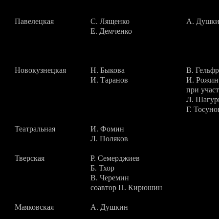
Павелецкая
С. Лященко
А. Душк
Е. Демченко
Новокузнецкая
Н. Быкова
В. Гельф
И. Таранов
И. Рожин
при учас
Л. Шагур
Г. Тосуно
Театральная
И. Фомин
Л. Поляков
Тверская
Р. Семерджиев
Б. Тхор
В. Черемин
соавтор П. Кирюшин
Маяковская
А. Душкин