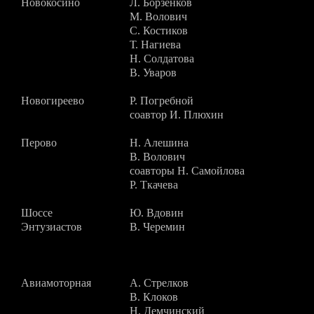
Новокосино
Л. Борзенков
М. Волович
С. Костиков
Т. Нагиева
Н. Солдатова
В. Уваров
Новогиреево
Р. Погребной
соавтор И. Плюхин
Перово
Н. Алешина
В. Волович
соавторы Н. Самойлова
Р. Ткачева
Шоссе
Ю. Вдовин
Энтузиастов
В. Черемин
Авиамоторная
А. Стрелков
В. Клоков
Н. Демчинский