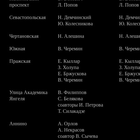
проспект
Л. Попов
Л. Попов
Севастопольская
Н. Демчинский
Н. Демчи
Ю. Колесникова
Ю. Колес
Чертановская
Н. Алешина
Н. Алеш
Южная
В. Черемин
В. Черем
Пражская
Е. Кыллар
Е. Кылла
З. Холупа
З. Холупа
Е. Бржускова
Е. Бржус
В. Черемин
В. Черем
Улица Академика
В. Филиппов
Янгеля
С. Белякова
соавторы И. Петрова
Т. Силакадзе
Аннино
А. Орлов
А. Некрасов
соавтор В. Сычева