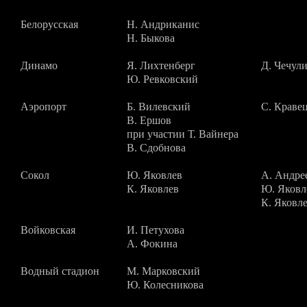
Белорусская
Н. Андриканис
Н. Быкова
Динамо
Я. Лихтенберг
Д. Чечул
Ю. Ревковский
Аэропорт
Б. Вилевский
С. Краве
В. Ершов
при участии Т. Вайнера
В. Сдобнова
Сокол
Ю. Яковлев
А. Андре
К. Яковлев
Ю. Яковл
К. Яковл
Войковская
И. Петухова
А. Фокина
Водный стадион
М. Марковский
Ю. Колесникова