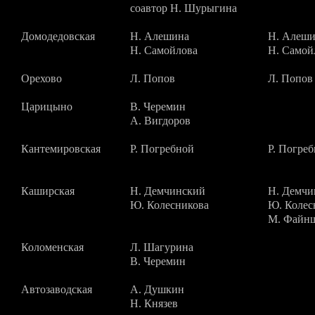
соавтор Н. Шурыгина
Домодедовская
Н. Алешина
Н. Алеш
Н. Самойлова
Н. Самой
Орехово
Л. Попов
Л. Попов
Царицыно
В. Черемин
А. Вигдоров
Кантемировская
Р. Погребной
Р. Погре
Каширская
Н. Демчинский
Н. Демчи
Ю. Колесникова
Ю. Колес
М. Файн
Коломенская
Л. Шагурина
В. Черемин
Автозаводская
А. Душкин
Н. Князев