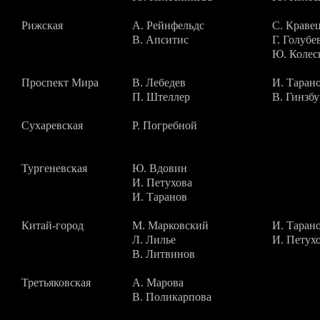
Рижская
А. Рейнфельдс
С. Краве
В. Апситис
Г. Голубе
Ю. Колес
Проспект Мира
В. Лебедев
И. Таран
П. Штеллер
В. Гинзбу
Сухаревская
Р. Погребной
Тургеневская
Ю. Вдовин
И. Петухова
И. Таранов
Китай-город
М. Марковский
И. Таран
Л. Лилье
И. Петух
В. Литвинов
Третьяковская
А. Марова
В. Поликарпова