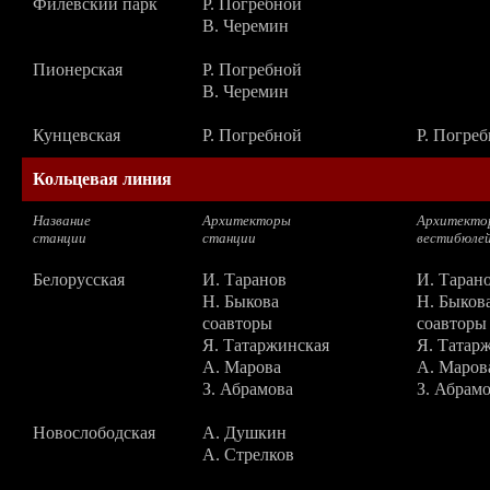
Филевский парк
Р. Погребной
В. Черемин
Пионерская
Р. Погребной
В. Черемин
Кунцевская
Р. Погребной
Р. Погре
Кольцевая линия
Название
Архитекторы
Архитекто
станции
станции
вестибюле
Белорусская
И. Таранов
И. Таран
Н. Быкова
Н. Быков
соавторы
соавторы
Я. Татаржинская
Я. Татар
А. Марова
А. Маров
З. Абрамова
З. Абрам
Новослободская
А. Душкин
А. Стрелков