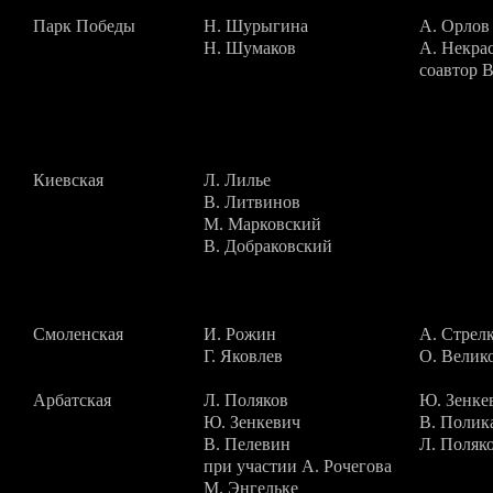
Парк Победы
Н. Шурыгина
А. Орлов
Н. Шумаков
А. Некра
соавтор 
Киевская
Л. Лилье
В. Литвинов
М. Марковский
В. Добраковский
Смоленская
И. Рожин
А. Стрел
Г. Яковлев
О. Велик
Арбатская
Л. Поляков
Ю. Зенке
Ю. Зенкевич
В. Полик
В. Пелевин
Л. Поляк
при участии А. Рочегова
М. Энгельке