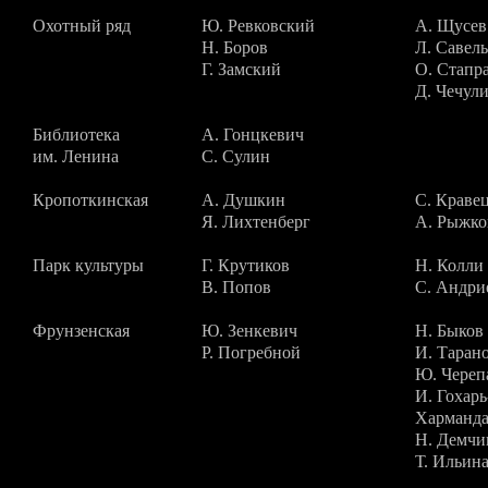
Охотный ряд
Ю. Ревковский
А. Щусев
Н. Боров
Л. Савел
Г. Замский
О. Стапр
Д. Чечул
Библиотека
А. Гонцкевич
им. Ленина
С. Сулин
Кропоткинская
А. Душкин
С. Краве
Я. Лихтенберг
А. Рыжко
Парк культуры
Г. Крутиков
Н. Колли
В. Попов
С. Андри
Фрунзенская
Ю. Зенкевич
Н. Быков
Р. Погребной
И. Таран
Ю. Череп
И. Гохарь
Харманда
Н. Демчи
Т. Ильин