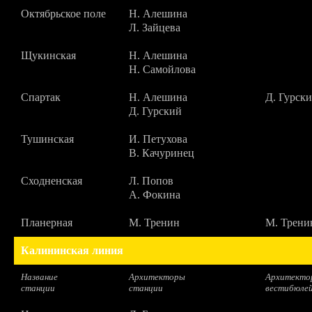
Октябрьское поле
Н. Алешина
Л. Зайцева
Щукинская
Н. Алешина
Н. Самойлова
Спартак
Н. Алешина
Д. Гурск
Д. Гурский
Тушинская
И. Петухова
В. Качуринец
Сходненская
Л. Попов
А. Фокина
Планерная
М. Тренин
М. Трени
Калининская линия
Название
Архитекторы
Архитекто
станции
станции
вестибюле