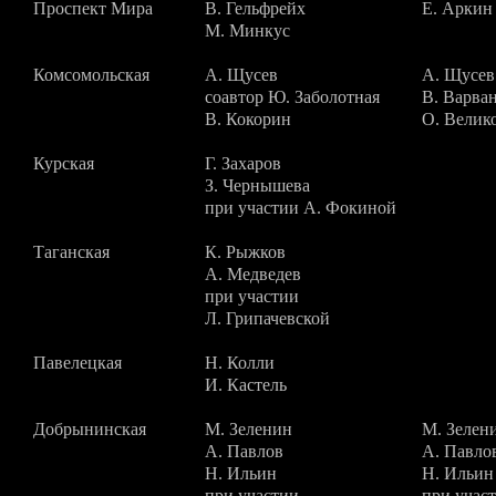
Проспект Мира
В. Гельфрейх
Е. Аркин
М. Минкус
Комсомольская
А. Щусев
А. Щусев
соавтор Ю. Заболотная
В. Варва
В. Кокорин
О. Велик
Курская
Г. Захаров
З. Чернышева
при участии А. Фокиной
Таганская
К. Рыжков
А. Медведев
при участии
Л. Грипачевской
Павелецкая
Н. Колли
И. Кастель
Добрынинская
М. Зеленин
М. Зелен
А. Павлов
А. Павло
Н. Ильин
Н. Ильин
при участии
при учас