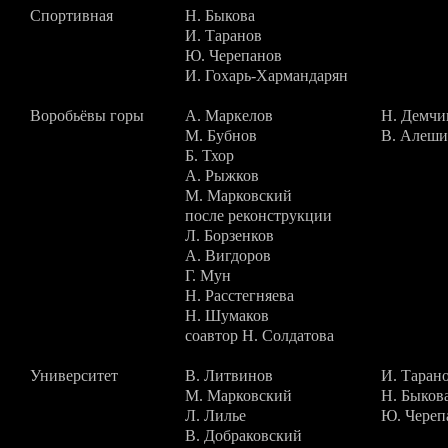
Спортивная
Н. Быкова
И. Таранов
Ю. Черепанов
И. Гохарь-Хармандарян
Воробьёвы горы
А. Маркелов
Н. Демчи
М. Бубнов
В. Алеши
Б. Тхор
А. Рыжков
М. Марковский
после реконструкции
Л. Борзенков
А. Вигдоров
Г. Мун
Н. Расстегняева
Н. Шумаков
соавтор Н. Солдатова
Университет
В. Литвинов
И. Таран
М. Марковский
Н. Быков
Л. Лилье
Ю. Череп
В. Добраковский