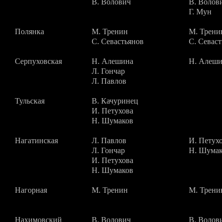
В. Волович
В. Волов
Г. Мун
Полянка
М. Тренин
М. Трени
С. Севастьянов
С. Севас
Серпуховская
Н. Алешина
Н. Алеш
Л. Гончар
Л. Павлов
Тульская
В. Качуринец
И. Петухова
Н. Шумаков
Нагатинская
Л. Павлов
И. Петух
Л. Гончар
Н. Шума
И. Петухова
Н. Шумаков
Нагорная
М. Тренин
М. Трени
Нахимовский
В. Волович
В. Волов