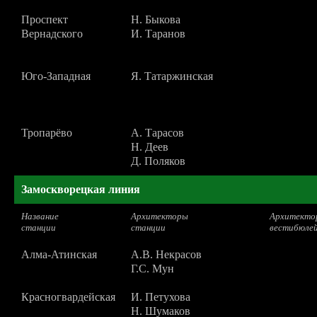
Проспект
Н. Быкова
Вернадского
И. Таранов
Юго-Западная
Я. Татаржинская
Тропарёво
А. Тарасов
Н. Деев
Д. Поляков
Замоскворецкая линия
Название
Архитекторы
Архитекто
станции
станции
вестибюле
Алма-Атинская
А.В. Некрасов
Г.С. Мун
Красногвардейская
И. Петухова
Н. Шумаков