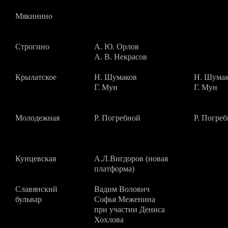
Мякинино
Строгино
А. Ю. Орлов
А. В. Некрасов
Крылатское
Н. Шумаков
Н. Шума
Г. Мун
Г. Мун
Молодежная
Р. Погребной
Р. Погре
Кунцевская
А.Л.Вигдоров (новая
платформа)
Славянский
Вадим Волович
бульвар
Софья Меженина
при участии Дениса
Хохлова