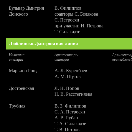
Бульвар Дмитрия
В. Филиппов
Донского
соавторы С. Белякова
С. Петросян
при участии И. Петрова
Т. Силакадзе
Люблинско-Дмитровская линия
Название
Архитекторы
Архитекто
станции
станции
вестибюле
Марьина Роща
А. Л. Куренбаев
А. М. Шутов
Достоевская
Л. Н. Попов
Н. В. Расстегняева
Трубная
В. З. Филиппов
С. А. Петросян
А. В. Рубан
Т. А. Силакадзе
Т. В. Петрова