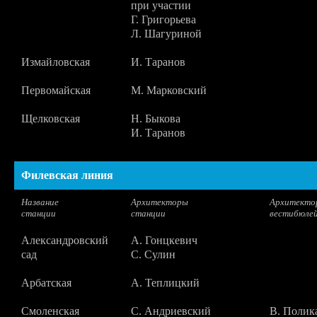
при участии
Г. Григорьева
Л. Шагуриной
Измайловская
И. Таранов
Первомайская
М. Марковский
Щелковская
Н. Быкова
И. Таранов
Филевская линия
Название
Архитекторы
Архитекто
станции
станции
вестибюле
Александровский
А. Гонцкевич
сад
С. Сулин
Арбатская
А. Теплицкий
Смоленская
С. Андриевский
В. Полик