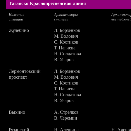
Таганско-Краснопресненская линия
Название
Архитекторы
Архитекто
станции
станции
вестибюле
Жулебино
Л. Борзенков
М. Волович
С. Костиков
Т. Нагиева
Н. Солдатова
В. Уваров
Лермонтовский
Л. Борзенков
проспект
М. Волович
С. Костиков
Т. Нагиева
Н. Солдатова
В. Уваров
Выхино
А. Стрелков
В. Черемин
Рязанский
Н. Алешина
Н. Алеш