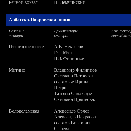
Речной вокзал
Н. Демчинский
Арбатско-Покровская линия
Название
Архитекторы
Архитекто
станции
станции
вестибюле
Пятницкое шоссе
А.В. Некрасов
Г.С. Мун
В.З. Филиппов
Митино
Владимир Филиппов
Светлана Петросян
соавторы: Ирина
Петрова
Татьяна Силакадзе
Светлана Прыткова.
Волоколамская
Александр Орлов
Александр Некрасов
соавтор Виктория
Сычева