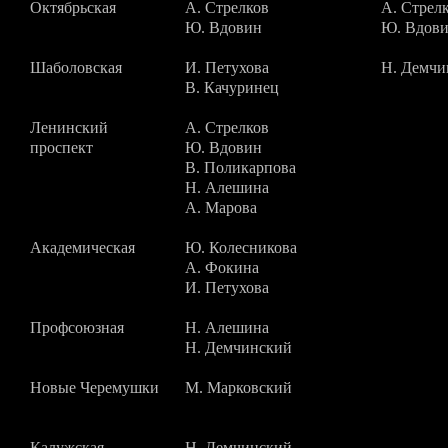
Октябрьская
А. Стрелков
А. Стрел
Ю. Вдовин
Ю. Вдов
Шаболовская
И. Петухова
Н. Демчи
В. Качуринец
Ленинский
А. Стрелков
проспект
Ю. Вдовин
В. Поликарпова
Н. Алешина
А. Марова
Академическая
Ю. Колесникова
А. Фокина
И. Петухова
Профсоюзная
Н. Алешина
Н. Демчинский
Новые Черемушки
М. Марковский
Калужская
Н. Демчинский