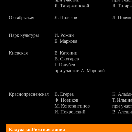
Я. Татаржинской
Я. Татар
Октябрьская
Л. Поляков
Л. Поляк
Парк культуры
И. Рожин
Е. Маркова
Киевская
Е. Катонин
В. Скугарев
Г. Голубев
при участии А. Маровой
Краснопресненская
В. Егерев
К. Алабя
Ф. Новиков
Т. Ильин
М. Константинов
при учас
И. Покровский
В. Алеш
Калужско-Рижская линия