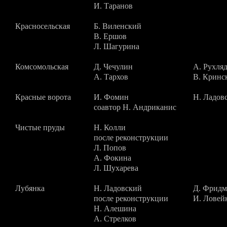
И. Таранов
Красносельская
Б. Виленский
В. Ершов
Л. Шагурина
Комсомольская
Д. Чечулин
А. Рухля
А. Тархов
В. Кринс
Красные ворота
И. Фомин
Н. Ладов
соавтор Н. Андриканис
Чистые пруды
Н. Колли
после реконструкции
Л. Попов
А. Фокина
Л. Шухарева
Лубянка
Н. Ладовский
Д. Фридм
после реконструкции
И. Ловей
Н. Алешина
А. Стрелков