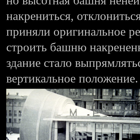
но высотная башня нене
накрениться, отклонитьс
приняли оригинальное р
строить башню накрененн
здание стало выпрямлятьс
вертикальное положение.