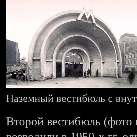
Наземный вестибюль с внут
Второй вестибюль (фото 
возводили в 1950-х гг. 