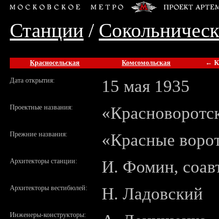
Станции
/
Сокольническ
Красносельская
Комсомольская
← К
Дата открытия:
15 мая 1935
Проектные названия:
«Красноворотс
Прежние названия:
«Красные ворот
Архитекторы станции:
И. Фомин, соав
Архитекторы вестибюлей:
Н. Ладовский
Инженеры-конструкторы: