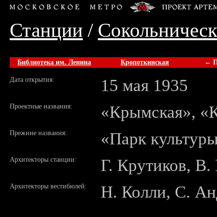
Станции
/
Сокольническ
Библиотека им. Ленина
Кропоткинская
← П
Дата открытия:
15 мая 1935
Проектные названия:
«Крымская», «
Прежние названия:
«Парк культуры
Архитекторы станции:
Г. Крутиков, В.
Архитекторы вестибюлей:
Н. Колли, С. А