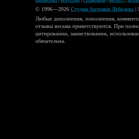
Библиотека
|
Искусство
|
Справочная
|
Метро-2
|
Исто
© 1996—2026
Студия Артемия Лебедева
|
Любые дополнения, пополнения, коммента
отзывы весьма приветствуются. При полн
цитировании, заимствовании, использова
обязательна.