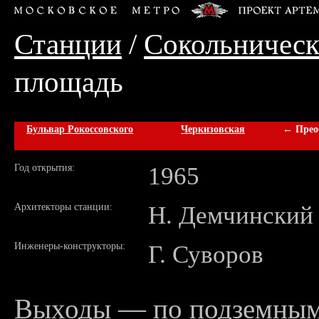
Станции
/
Сокольническ
площадь
Бульвар Рокоссовского
Черкизовская
← Прео
Год открытия:
1965
Архитекторы станции:
Н. Демчинский
Инженеры-конструкторы:
Г. Суворов
Выходы — по подземным