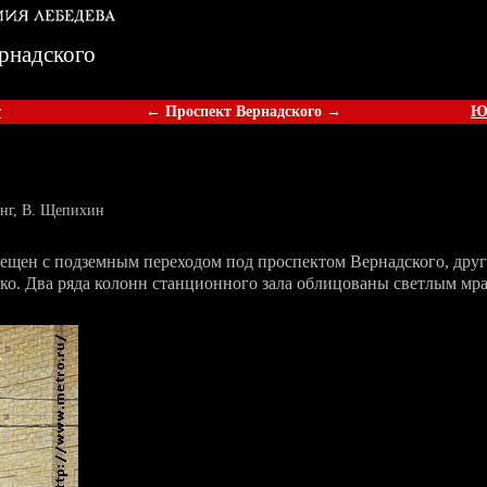
рнадского
т
← Проспект Вернадского →
Ю
нг, В. Щепихин
ещен с подземным переходом под проспектом Вернадского, друг
нко. Два ряда колонн станционного зала облицованы светлым мр