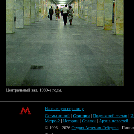
Центральный зал. 1980-е годы.
На главную страницу
Схемы линий
|
Станции
|
Подвижной состав
|
И
Метро-2
|
Истории
|
Ссылки
|
Архив новостей
© 1996—2026
Студия Артемия Лебедева
| Пиши