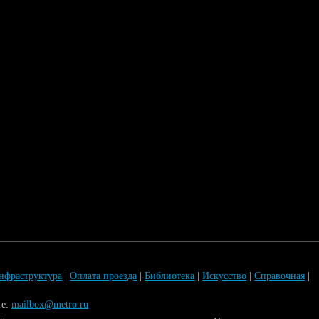
нфраструктура
|
Оплата проезда
|
Библиотека
|
Искусство
|
Справочная
|
те:
mailbox@metro.ru