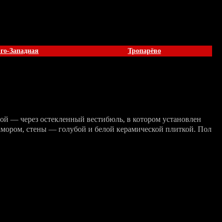
го-Западная
Тропарёво
ой — через остекленный вестибюль, в котором установлен
амором, стены — голубой и белой керамической плиткой. Пол